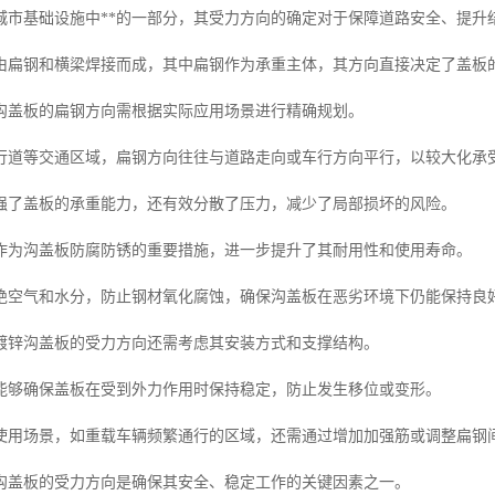
城市基础设施中**的一部分，其受力方向的确定对于保障道路安全、提升
由扁钢和横梁焊接而成，其中扁钢作为承重主体，其方向直接决定了盖板
沟盖板的扁钢方向需根据实际应用场景进行精确规划。
行道等交通区域，扁钢方向往往与道路走向或车行方向平行，以较大化承
强了盖板的承重能力，还有效分散了压力，减少了局部损坏的风险。
作为沟盖板防腐防锈的重要措施，进一步提升了其耐用性和使用寿命。
绝空气和水分，防止钢材氧化腐蚀，确保沟盖板在恶劣环境下仍能保持良
镀锌沟盖板的受力方向还需考虑其安装方式和支撑结构。
能够确保盖板在受到外力作用时保持稳定，防止发生移位或变形。
使用场景，如重载车辆频繁通行的区域，还需通过增加加强筋或调整扁钢
沟盖板的受力方向是确保其安全、稳定工作的关键因素之一。