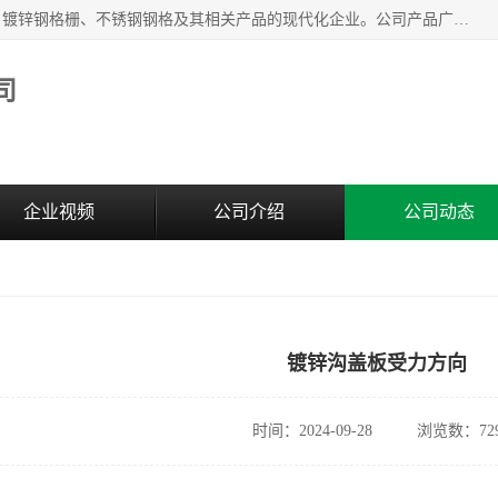
无锡昌鸿钢格板有限公司是专业生产和销售各类镀锌钢格板、镀锌钢格栅、不锈钢钢格及其相关产品的现代化企业。公司产品广泛运用于石油、化工、港口、电力、运输、造纸、医药、钢铁、食品、市政、房地产、制造业等各个领域。
司
企业视频
公司介绍
公司动态
镀锌沟盖板受力方向
时间：2024-09-28
浏览数：72