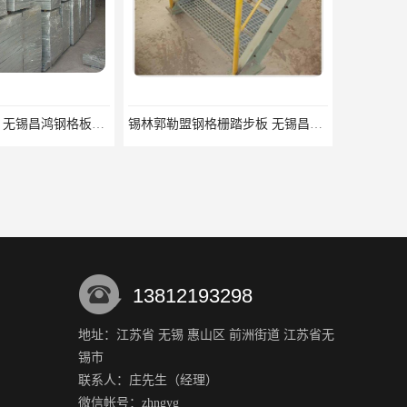
揭阳整流格栅厂 无锡昌鸿钢格板有限公司
锡林郭勒盟钢格栅踏步板 无锡昌鸿钢格板有限公司
13812193298
地址：江苏省 无锡 惠山区 前洲街道 江苏省无
锡市
阿勒泰钢格栅踏步板价格 防滑安全 防滑性能好
庆阳镀锌钢格板 使用方便 表面干净整洁
联系人：庄
先生
（经理）
微信帐号：zhngyg