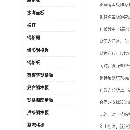
踏步板
镀锌沟盖板作为
水沟盖板
镀锌沟盖板通常
栏杆
在设计中，镀锌
钢格栅
对于人行道、车
齿形钢格板
这种布局不仅增
钢格板
同时，镀锌处理
热镀锌钢格板
镀锌层能有效隔
复合钢格板
在受力分析上，
钢格栅踏步板
合理的支撑设计
插接钢格板
此外，对于特殊
整流格栅
综上所述，镀锌