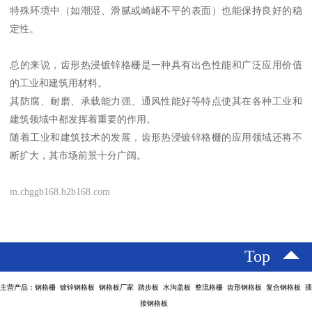
特殊环境中（如潮湿、滑腻或崎岖不平的表面）也能保持良好的稳
定性。
总的来说，齿形热浸镀锌格栅是一种具有出色性能和广泛应用价值
的工业和建筑用材料。
其防腐、耐磨、承载能力强、通风性能好等特点使其在各种工业和
建筑领域中都发挥着重要的作用。
随着工业和建筑技术的发展，齿形热浸镀锌格栅的应用领域还将不
断扩大，其市场前景十分广阔。
m.chggb168.b2b168.com
Top
主营产品：钢格栅 镀锌钢格板 钢格板厂家 踏步板 水沟盖板 整流格栅 齿形钢格板 复合钢格板 插
接钢格板