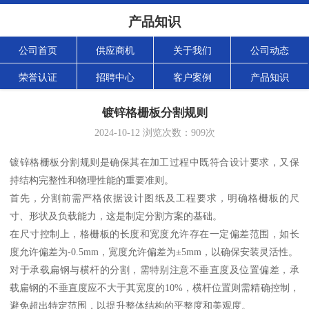
产品知识
公司首页
供应商机
关于我们
公司动态
荣誉认证
招聘中心
客户案例
产品知识
镀锌格栅板分割规则
2024-10-12
浏览次数：
909
次
镀锌格栅板分割规则是确保其在加工过程中既符合设计要求，又保
持结构完整性和物理性能的重要准则。
首先，分割前需严格依据设计图纸及工程要求，明确格栅板的尺
寸、形状及负载能力，这是制定分割方案的基础。
在尺寸控制上，格栅板的长度和宽度允许存在一定偏差范围，如长
度允许偏差为-0.5mm，宽度允许偏差为±5mm，以确保安装灵活性。
对于承载扁钢与横杆的分割，需特别注意不垂直度及位置偏差，承
载扁钢的不垂直度应不大于其宽度的10%，横杆位置则需精确控制，
避免超出特定范围，以提升整体结构的平整度和美观度。