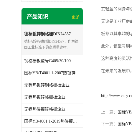
其轻盈的网身与
产品知识
更多
无论是工业厂房的
板都以其卓越的
德标镀锌钢格栅DIN24537
德标镀锌钢格栅DIN24537，作为德
此外，该型号钢
国工业标准下的高质量建材..
这种高度的灵活性
钢格栅板型号G405/30/100
在未来的发展中，
国标YB/T4001.1-2007热镀锌格栅板
无锡热镀锌钢格栅板企业
http://www.cn-y.c
无锡热镀锌格栅板企业
无锡热浸镀锌格栅企业
上一篇：
国标YB/
国标YB/4001.1-2019热浸镀锌钢格板
下一篇：
国标YB/