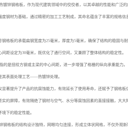
0/100热镀锌钢格板，作为现代建筑领域中的佼佼者，以其卓越的性能和广泛
强度钢材为基础，通过精密的加工工艺制成，其命名蕴含了丰富的规格信息：
号钢格板的承载扁钢宽度为25毫米，厚度为5毫米，确保了结构的稳固与
心间距设定为30毫米，既优化了通行空间，又兼顾了整体结构的稳定性。
可能指的是扭绞方钢或主梁的中心间距，进一步增强了格栅的纵向承重能力。
是其表面处理工艺——热镀锌处理。
仅显著提升了产品的抗腐蚀能力，有效延长了使用寿命，还赋予了钢格板
坚实的屏障，有效隔绝了钢材与空气、水分等腐蚀因素的直接接触，大大
环境下的稳定性能。
100热镀锌钢格板的结构设计独特，网眼均匀连接，形成立体状网格，不仅外