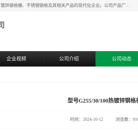
无锡昌鸿钢格板有限公司是专业生产和销售各类镀锌钢格板、镀锌钢格栅、不锈钢钢格及其相关产品的现代化企业。公司产品广泛运用于石油、化工、港口、电力、运输、造纸、医药、钢铁、食品、市政、房地产、制造业等各个领域。
司
企业视频
公司介绍
公司动态
型号G255/30/100热镀锌钢格
时间：2024-10-12
浏览数：91