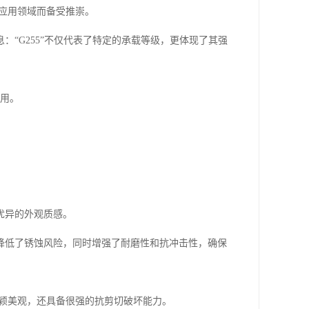
的应用领域而备受推崇。
“G255”不仅代表了特定的承载等级，更体现了其强
耐用。
优异的外观质感。
降低了锈蚀风险，同时增强了耐磨性和抗冲击性，确保
观新颖美观，还具备很强的抗剪切破坏能力。