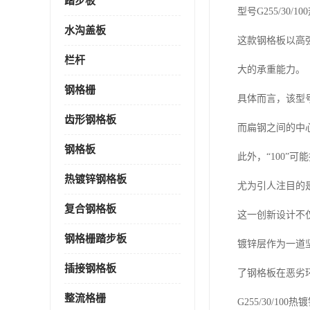
踏步板
型号G255/3
水沟盖板
这款钢格板以高
栏杆
大的承重能力。
钢格栅
具体而言，该型
齿形钢格板
而扁钢之间的中
钢格板
此外，“100”
热镀锌钢格板
尤为引人注目的
复合钢格板
这一创新设计不
钢格栅踏步板
镀锌层作为一道
插接钢格板
了钢格板在恶劣
整流格栅
G255/30/