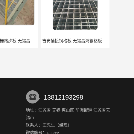
锡林郭勒盟钢格栅踏步板 无锡昌鸿钢格板有限公司
吉安插接钢格板 无锡昌鸿钢格板有限公司
13812193298
地址：江苏省 无锡 惠山区 前洲街道 江苏省无
锡市
庆阳镀锌钢格板 使用方便 表面干净整洁
清远复合钢格板价格 便于安装 表面干净整洁
联系人：庄
先生
（经理）
微信帐号：zhngyg