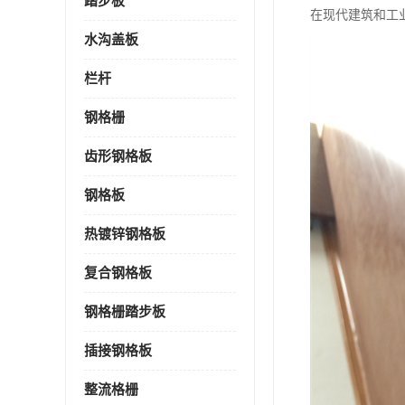
踏步板
在现代建筑和工
水沟盖板
栏杆
钢格栅
齿形钢格板
钢格板
热镀锌钢格板
复合钢格板
钢格栅踏步板
插接钢格板
整流格栅