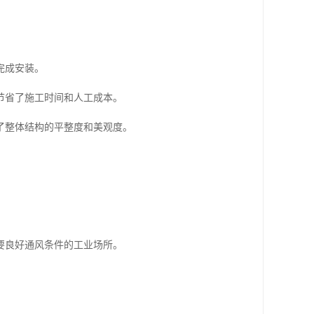
完成安装。
节省了施工时间和人工成本。
了整体结构的平整度和美观度。
。
要良好通风条件的工业场所。