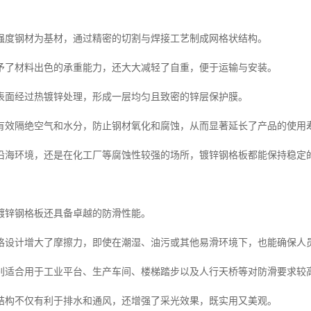
强度钢材为基材，通过精密的切割与焊接工艺制成网格状结构。
予了材料出色的承重能力，还大大减轻了自重，便于运输与安装。
表面经过热镀锌处理，形成一层均匀且致密的锌层保护膜。
有效隔绝空气和水分，防止钢材氧化和腐蚀，从而显著延长了产品的使用
沿海环境，还是在化工厂等腐蚀性较强的场所，镀锌钢格板都能保持稳定
镀锌钢格板还具备卓越的防滑性能。
格设计增大了摩擦力，即使在潮湿、油污或其他易滑环境下，也能确保人
别适合用于工业平台、生产车间、楼梯踏步以及人行天桥等对防滑要求较
结构不仅有利于排水和通风，还增强了采光效果，既实用又美观。