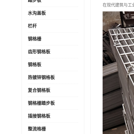
踏步板
在现代建筑与工
水沟盖板
栏杆
钢格栅
齿形钢格板
钢格板
热镀锌钢格板
复合钢格板
钢格栅踏步板
插接钢格板
整流格栅