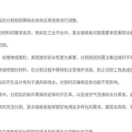
板的分割规则需结合具体应用场景进行调整。
对材料的要求各异，例如在工业平台中，复合钢格板可能需要承受重型设
切割。
，如楼梯或围栏，美观度和安全性更为重要，分割规则则需注重边缘的平
锌或喷塑的材料，在分割过程中需特别注意保护涂层，防止切割工具造成
板的开孔设计有利于通风和排水，分割时应确保这些功能不受影响。
境中，分割后的板件需保持足够的开孔率，以促进空气流通和水分蒸发，
景的灵活分割，复合钢格板能够更好地满足多样化的需求，展现出高效、
复合钢格板的分割规则还涉及标准化与定制化的平衡。