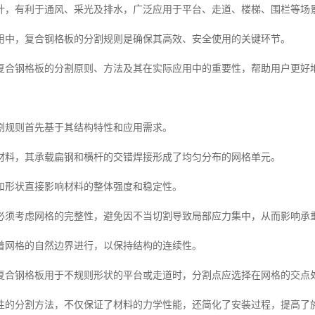
计，有利于通风、采光及排水，广泛应用于平台、走道、楼梯、围栏等场
用中，复合钢格板的分割规则是确保其高效、安全使用的关键环节。
复合钢格板的分割原则、方法及其在实际应用中的重要性，帮助用户更好
割规则首先基于其结构特性和应用需求。
材料，其承载扁钢和横杆的交错焊接形成了均匀分布的网格单元。
和形状直接影响材料的整体强度和稳定性。
必须考虑网格的完整性，避免因不当切割导致局部应力集中，从而影响承
着网格的自然边界进行，以保持结构的连续性。
复合钢格板用于不规则形状的平台或走道时，分割点应选择在网格的交点
性的分割方法，不仅保证了材料的力学性能，还简化了安装过程，提高了