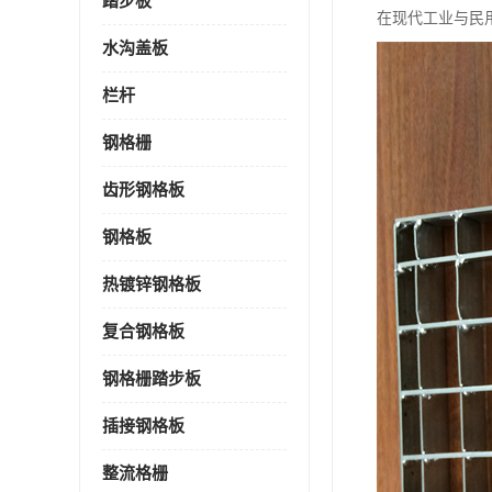
踏步板
在现代工业与民
水沟盖板
栏杆
钢格栅
齿形钢格板
钢格板
热镀锌钢格板
复合钢格板
钢格栅踏步板
插接钢格板
整流格栅