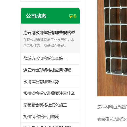
公司动态
更多
连云港水沟盖板有哪些规格型
号
在现代城市建设与工业发展中，水
沟盖板作为一项基础而关键..
盐城齿形钢格板怎么施工
连云港齿形钢格板应用领域
水沟盖板有哪些优势
常州钢格板安装需要注意什么
无锡复合钢格板怎么施工
这种材料由承载
扬州钢格板应用领域
表面覆以抗腐蚀