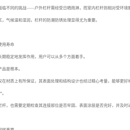
面临不同的挑战——户外栏杆需经受日晒雨淋，而室内栏杆则相对受环境
区，气候温和湿润，栏杆的防潮防锈处理显得尤为重要。
使用寿命
长期稳定地发挥作用，用户可以从多个方面着手。
产品是根本。
仅在材质上有所保证，其表面处理和结构设计也经过精心考量，能够更好
*。
栏杆，也需要定期检查其连接部位是否牢固、表面涂层是否完好，并及时
同样重要。