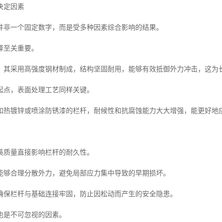
决定因素
并非一个固定数字，而是受多种因素综合影响的结果。
择至关重要。
，其采用高强度钢材制成，结构坚固耐用，能够有效抵御外力冲击，这为
起点，表面处理工艺同样关键。
如热镀锌或喷涂防锈漆的栏杆，耐候性和抗腐蚀能力大大增强，能更好地
装质量直接影响栏杆的耐久性。
能够合理分散外力，避免局部应力集中导致的早期损坏。
确保栏杆与基础连接牢固，防止因松动而产生的安全隐患。
也是不可忽视的因素。