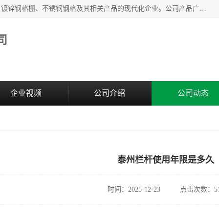
无锡昌鸿钢格板有限公司是专业生产和销售各类镀锌钢格板、镀锌钢格栅、不锈钢钢格及其相关产品的现代化企业。公司产品广泛运用于石油、化工、港口、电力、运输、造纸、医药、钢铁、食品、市政、房地产、制造业等各个领域。
司
企业视频
公司介绍
公司动态
泰州栏杆使用年限是多久
时间：2025-12-23
点击次数：51