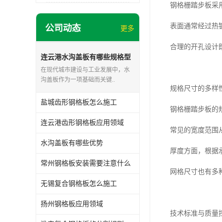
钢格栅踏步板采
表面通常经过热
公司动态
更多
合理的开孔设计
连云港水沟盖板有哪些规格型
号
在现代城市建设与工业发展中，水
沟盖板作为一项基础而关键..
规格尺寸的多样
盐城齿形钢格板怎么施工
钢格栅踏步板的
连云港齿形钢格板应用领域
常见的宽度范围从
水沟盖板有哪些优势
厚度方面，根据
常州钢格板安装需要注意什么
网格尺寸也有多
无锡复合钢格板怎么施工
扬州钢格板应用领域
技术标准与质量