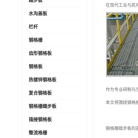
踏步板
在现代工业与民
水沟盖板
栏杆
钢格栅
齿形钢格板
钢格板
热镀锌钢格板
作为专业研制与
复合钢格板
本文将围绕钢格
钢格栅踏步板
插接钢格板
钢格栅踏步板的
整流格栅