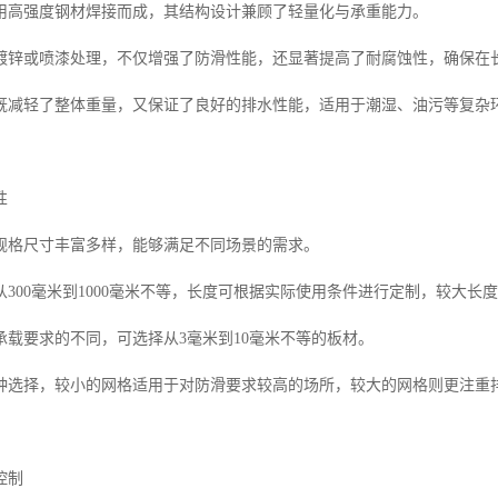
用高强度钢材焊接而成，其结构设计兼顾了轻量化与承重能力。
镀锌或喷漆处理，不仅增强了防滑性能，还显著提高了耐腐蚀性，确保在
既减轻了整体重量，又保证了良好的排水性能，适用于潮湿、油污等复杂
性
规格尺寸丰富多样，能够满足不同场景的需求。
300毫米到1000毫米不等，长度可根据实际使用条件进行定制，较大长
承载要求的不同，可选择从3毫米到10毫米不等的板材。
种选择，较小的网格适用于对防滑要求较高的场所，较大的网格则更注重
控制