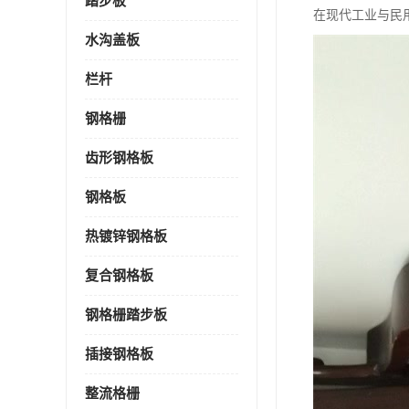
踏步板
在现代工业与民
水沟盖板
栏杆
钢格栅
齿形钢格板
钢格板
热镀锌钢格板
复合钢格板
钢格栅踏步板
插接钢格板
整流格栅