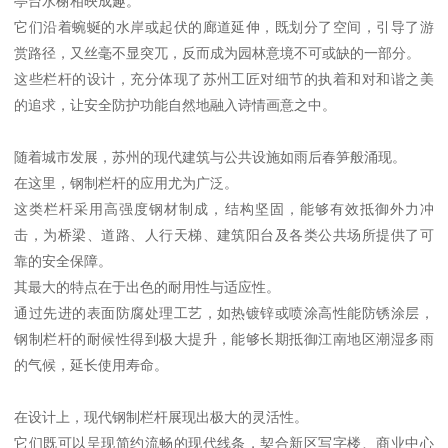
亭台水榭相映成趣。
它们沿着蜿蜒的水岸或起伏的廊道延伸，既划分了空间，引导了游
赏路径，又丝毫不显突兀，反而成为园林意境不可或缺的一部分。
这些栏杆的设计，充分体现了苏州工匠对细节的执着和对和谐之美
的追求，让安全防护功能自然地融入诗情画意之中。
随着城市发展，苏州的现代建筑与公共设施如雨后春笋般涌现。
在这里，钢制栏杆的应用尤为广泛。
这类栏杆采用高强度钢材制成，结构坚固，能够有效抵御外力冲
击，为桥梁、道路、人行天梯、建筑阳台及各类公共场所提供了可
靠的安全保障。
其最大的特点在于出色的耐用性与适应性。
通过先进的表面防腐处理工艺，如热镀锌或喷涂高性能防锈涂层，
钢制栏杆的耐候性得到极大提升，能够长期抵御江南地区潮湿多雨
的气候，延长使用寿命。
在设计上，现代钢制栏杆展现出极大的灵活性。
它们既可以呈现简约流畅的现代线条，契合新区写字楼、商业中心