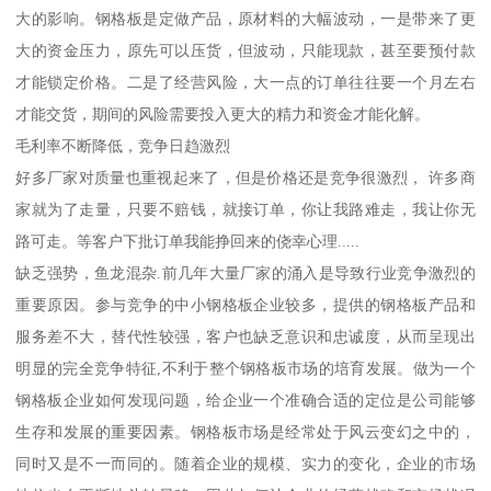
大的影响。钢格板是定做产品，原材料的大幅波动，一是带来了更
大的资金压力，原先可以压货，但波动，只能现款，甚至要预付款
才能锁定价格。二是了经营风险，大一点的订单往往要一个月左右
才能交货，期间的风险需要投入更大的精力和资金才能化解。
毛利率不断降低，竞争日趋激烈
好多厂家对质量也重视起来了，但是价格还是竞争很激烈， 许多商
家就为了走量，只要不赔钱，就接订单，你让我路难走，我让你无
路可走。等客户下批订单我能挣回来的侥幸心理.....
缺乏强势，鱼龙混杂.前几年大量厂家的涌入是导致行业竞争激烈的
重要原因。参与竞争的中小钢格板企业较多，提供的钢格板产品和
服务差不大，替代性较强，客户也缺乏意识和忠诚度，从而呈现出
明显的完全竞争特征,不利于整个钢格板市场的培育发展。做为一个
钢格板企业如何发现问题，给企业一个准确合适的定位是公司能够
生存和发展的重要因素。钢格板市场是经常处于风云变幻之中的，
同时又是不一而同的。随着企业的规模、实力的变化，企业的市场