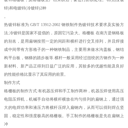
锌)和电镀锌(冷镀锌)2种
。
热镀锌标准为:GB/T 13912-2002 钢铁制件热镀锌技术要求及实验方
法;冷镀锌是国家不提倡的，原因它污染大。格栅板 在南方是钢格板
的别名，是用扁钢按照一定的间距和横杆进行交叉排列，并且焊接
成中间带有方形格子的一种钢铁制品，主要用来做水沟盖板，钢结
构平台板，钢梯的踏步板等.横杆一般采用经过扭绞的方钢作为一种
新材料、新产品正得到日益广泛的应用，其较多的优越性能及良好
的性能价格比显示了其应用的前景。
制作方式
格栅板的制作方式:有机器压焊和手工制作两种，机器压焊使用高压
电阻压焊机，机械手自动将横杆横放在均匀排列的扁钢上，通过强
大的电焊功率和液压力将横杆压焊入扁钢内，从而可以得到焊点坚
固，稳定性和强度极高的格栅板。手工制作的格栅板是先在扁钢上
冲