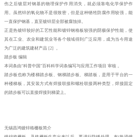
伤之后镀层对钢基的物理保护作用消失，就必须靠电化学保护作
用。虽然锌的氧化物不是很致密，但是这种牺牲防腐作用较强，能
一直保护钢基，直至镀锌层全部被腐蚀掉。
正是热镀锌较好的工艺性能和镀锌钢格板较强的阴极保护性能，使
其在工业、农业和建筑业等各个领域得到广泛应用，成为当今用途
为广泛的建筑建材产品 [2] 。
踏步板 编辑
本词条由“科普中国”百科科学词条编写与应用工作项目 审核 。
踏步板也称为楼梯踏步板、钢梯踏步板、梯踏板，是用于平台的一
种楼梯板，其安装方式有焊接联接和螺栓联接两种类型，焊接固定
的踏步板可以直接焊接到梯梁上。
无锡昌鸿镀锌格栅板简介
镀锌格栅板，及格栅板生产出来以后，要进行防锈处理。有(热浸镀