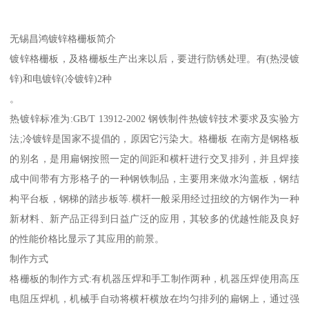
无锡昌鸿镀锌格栅板简介
镀锌格栅板，及格栅板生产出来以后，要进行防锈处理。有(热浸镀
锌)和电镀锌(冷镀锌)2种
。
热镀锌标准为:GB/T 13912-2002 钢铁制件热镀锌技术要求及实验方
法;冷镀锌是国家不提倡的，原因它污染大。格栅板 在南方是钢格板
的别名，是用扁钢按照一定的间距和横杆进行交叉排列，并且焊接
成中间带有方形格子的一种钢铁制品，主要用来做水沟盖板，钢结
构平台板，钢梯的踏步板等.横杆一般采用经过扭绞的方钢作为一种
新材料、新产品正得到日益广泛的应用，其较多的优越性能及良好
的性能价格比显示了其应用的前景。
制作方式
格栅板的制作方式:有机器压焊和手工制作两种，机器压焊使用高压
电阻压焊机，机械手自动将横杆横放在均匀排列的扁钢上，通过强