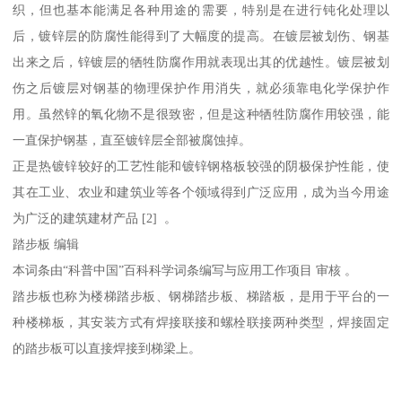
织，但也基本能满足各种用途的需要，特别是在进行钝化处理以
后，镀锌层的防腐性能得到了大幅度的提高。在镀层被划伤、钢基
出来之后，锌镀层的牺牲防腐作用就表现出其的优越性。镀层被划
伤之后镀层对钢基的物理保护作用消失，就必须靠电化学保护作
用。虽然锌的氧化物不是很致密，但是这种牺牲防腐作用较强，能
一直保护钢基，直至镀锌层全部被腐蚀掉。
正是热镀锌较好的工艺性能和镀锌钢格板较强的阴极保护性能，使
其在工业、农业和建筑业等各个领域得到广泛应用，成为当今用途
为广泛的建筑建材产品 [2] 。
踏步板 编辑
本词条由“科普中国”百科科学词条编写与应用工作项目 审核 。
踏步板也称为楼梯踏步板、钢梯踏步板、梯踏板，是用于平台的一
种楼梯板，其安装方式有焊接联接和螺栓联接两种类型，焊接固定
的踏步板可以直接焊接到梯梁上。