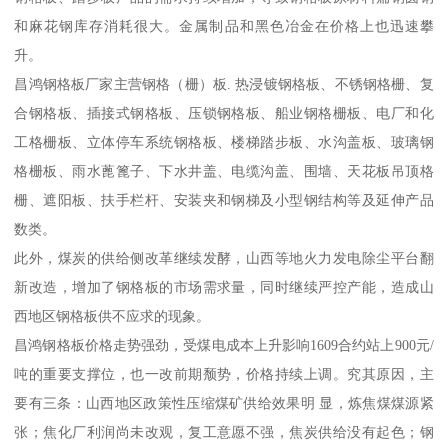
和麻花钢库存消耗很大。金属制品和黑色冶金在价格上也迅速攀
升。
昌鸿钢格板厂家主营钢格（栅）板. 热浸镀钢格板、不锈钢格栅、复
合钢格板、插接式钢格板、压锁钢格板、船业钢格栅板、电厂和化
工格栅板、立体停车系统钢格板、楼梯踏步板、水沟盖板、玻璃钢
格栅板、雨水蓖篦子、下水井盖、电缆沟盖、围墙、天花板吊顶格
栅、遮阳板、扶手栏杆、安装夹和钢梯及小型钢结构等及延伸产品
数类。
此外，煤炭的供给侧改革继续发酵，山西等地火力发电除尘平台翻
新改造，增加了钢格板的市场需求量，同时继续严控产能，造成山
西地区钢格板供不应求的现象。
昌鸿钢格板价格走势强劲，受煤电成本上升影响1609合约站上900元/
吨的重要支撑位，也一改前期颓势，价格持续上调。究其原因，主
要有三条：山西地区政策性压缩煤矿供给效果明 显，炼焦煤煤源紧
张；焦化厂利润尚未改观，复工意愿不强，焦炭供给没有起色；钢