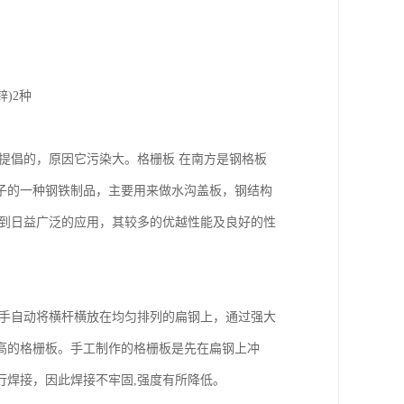
)2种
国家不提倡的，原因它污染大。格栅板 在南方是钢格板
子的一种钢铁制品，主要用来做水沟盖板，钢结构
得到日益广泛的应用，其较多的优越性能及良好的性
械手自动将横杆横放在均匀排列的扁钢上，通过强大
高的格栅板。手工制作的格栅板是先在扁钢上冲
行焊接，因此焊接不牢固,强度有所降低。