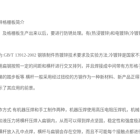
锌格栅板简介
，及格栅板生产出来以后，要进行防锈处理。有(热浸镀锌)和电镀锌(冷镀锌
:GB/T 13912-2002 钢铁制件热镀锌技术要求及实验方法;冷镀锌是
用扁钢按照一定的间距和横杆进行交叉排列，并且焊接成中间带有方形格
梯的踏步板等.横杆一般采用经过扭绞的方钢作为一种新材料、新产品正
示了其应用的前景。
作方式:有机器压焊和手工制作两种，机器压焊使用高压电阻压焊机，机
和液压力将横杆压焊入扁钢内，从而可以得到焊点坚固，稳定性和强度极
横杆放入孔中点焊，横杆与扁钢会存在空隙，而且不可能每个接触点都进