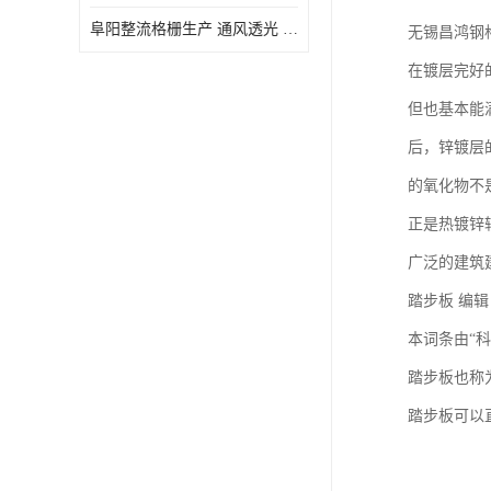
阜阳整流格栅生产 通风透光 免清理和维护
无锡昌鸿钢
在镀层完好
但也基本能
后，锌镀层
的氧化物不
正是热镀锌
广泛的建筑建
踏步板 编
本词条由“
踏步板也称
踏步板可以