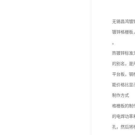
无锡昌鸿镀
镀锌格栅板
。
热镀锌标准为
的别名，是
平台板，钢
能价格比显
制作方式
格栅板的制
的电焊功率
孔，然后将