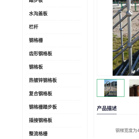
踏步板
水沟盖板
栏杆
钢格栅
齿形钢格板
钢格板
热镀锌钢格板
复合钢格板
钢格栅踏步板
产品描述
插接钢格板
钢梯宽度为
整流格栅