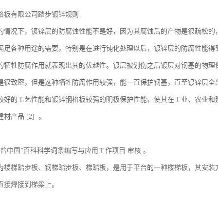
格板有限公司踏步镀锌规则
的情况下，镀锌层的防腐蚀性能不是好，因为其腐蚀后的产物是很疏松的
满足各种用途的需要，特别是在进行钝化处理以后，镀锌层的防腐性能得
的牺牲防腐作用就表现出其的优越性。镀层被划伤之后镀层对钢基的物理
是很致密，但是这种牺牲防腐作用较强，能一直保护钢基，直至镀锌层全
较好的工艺性能和镀锌钢格板较强的阴极保护性能，使其在工业、农业和
材产品 [2] 。
辑
科普中国”百科科学词条编写与应用工作项目 审核 。
为楼梯踏步板、钢梯踏步板、梯踏板，是用于平台的一种楼梯板，其安装
直接焊接到梯梁上。