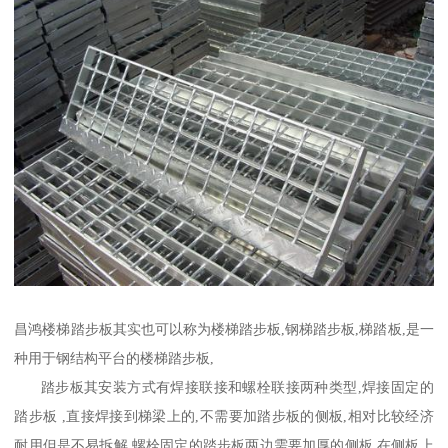
昌鸿楼梯踏步板其实也可以称为楼梯踏步板,钢梯踏步板,梯踏板,是一
种用于钢结构平台的楼梯踏步板,
踏步板其安装方式有焊接联接和螺栓联接两种类型,焊接固定的
踏步板 ,直接焊接到梯梁上的,不需要加踏步板的侧板,相对比较经济
耐用但是不易拆解,螺栓固定的踏步板两边需要加厚的侧板,在侧板上