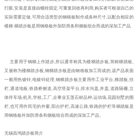
打眼,安装是直接由螺栓固定,可重复回收再利用,购买者可根据自己的
实际需要定做,可用合适类型的钢格板制作成各种尺寸,以配合相应的
楼梯.梯踏步板是用钢格板外加防滑条和侧板组合而成的深加工产品.
主要用于钢梯上作踏步,所以通常称其为楼梯踏步板,简称梯踏板,
又被称为楼梯踏步板,钢梯踏步板是由钢格板加工而成的,该产品表面
一般用热镀锌,电镀锌处理,钢梯踏步板主要用作工业平台,梯踏板,扶
栏,通道地板,铁路桥侧道,高空塔架平台,排水沟盖,井盖,道路隔栅,立
体停车场,机关,学校,工厂,企事业五莲石材品种,运动场,花园别墅的围
栏,也可用作民宅的外窗,阳台护栏,高速公路,铁路的护栏等梯踏板是
用钢格板外加防滑条和侧板组合而成的深加工产品。
无锡昌鸿踏步板简介