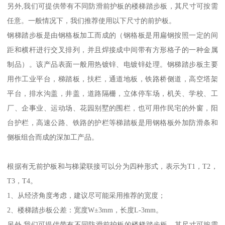
另外,我们可提供带有不同防滑前护板的楼梯踏步板，其尺寸可按需
任意。一般情况下，我们推荐使用以下尺寸的前护板。
钢梯踏步板是由钢格板加工而成的（钢格板是用扁钢按照一定的间
距和横杆进行交叉排列，并且焊接成中间带有方形格子的一种金属
制品）。该产品表面一般用热镀锌、电镀锌处理。钢梯踏步板主要
用作工业平台，梯踏板，扶栏，通道地板，铁路桥侧道，高空塔架
平台，排水沟盖，井盖，道路隔栅，立体停车场，机关、学校、工
厂、企事业、运动场、花园别墅的围栏，也可用作民宅的外窗，阳
台护栏，高速公路、铁路的护栏等梯踏板是用钢格板外加防滑条和
侧板组合而成的深加工产品。
根据有无前护板和与梯梁联接可以分为四种形式，表示为T1，T2，
T3，T4。
1、从经济角度考虑，建议尽可能采用推荐的宽度；
2、楼梯踏步板公差：宽度W±3mm，长度L-3mm。
另外,我们可提供带有不同防滑前护板的楼梯踏步板，其尺寸可按需