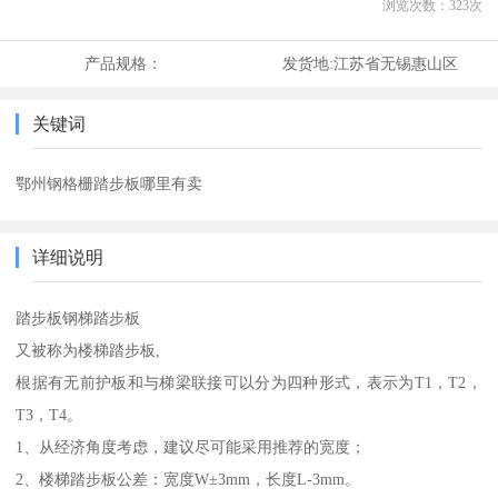
浏览次数：
323
次
产品规格：
发货地:
江苏省无锡惠山区
关键词
鄂州钢格栅踏步板哪里有卖
详细说明
踏步板钢梯踏步板
又被称为楼梯踏步板,
根据有无前护板和与梯梁联接可以分为四种形式，表示为T1，T2，
T3，T4。
1、从经济角度考虑，建议尽可能采用推荐的宽度；
2、楼梯踏步板公差：宽度W±3mm，长度L-3mm。