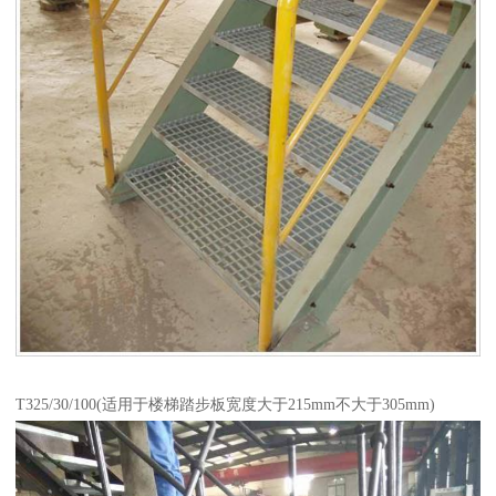
T325/30/100(适用于楼梯踏步板宽度大于215mm不大于305mm)