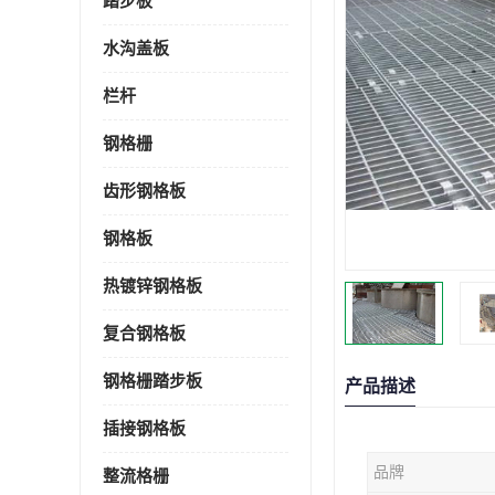
踏步板
水沟盖板
栏杆
钢格栅
齿形钢格板
钢格板
热镀锌钢格板
复合钢格板
钢格栅踏步板
产品描述
插接钢格板
品牌
整流格栅