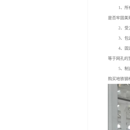
1、所有材
是否牢固美
2、受力扁
3、包边采
4、固定钢
等于网孔
5、制造商
购买地铁钢