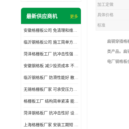
加工定做
具体价格
最新供应商机
更多
标准
安徽格栅板公司 免清理和维护 安装需要人工少
扁钢穿插格
临沂钢格板公司 施工简单方便 通风好 减少风阻
类产品。扁
菏泽格栅板工厂 抗冲击性强 安装需要人工少
电厂钢格板价格，G3
安徽钢格板 减少投资成本 不用清洗和维护
临沂钢格板厂 防滑性能好 散热防爆效果好
无锡格栅板厂家 可承受压力强 安装需要人工少
格栅板工厂 结构简单紧凑 能减少风力破坏
菏泽钢格板厂 抗冲击性好 设计规范 通风透光
上海格栅板厂家 安装工期短 通风好 减少风阻