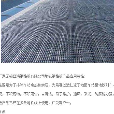
厂家无锡昌鸿钢格板有限公司地铁钢格板产品应用特性：
主要是为了排除车站余热和余湿，为乘客创造往返于地面车站至地铁列车
观，不积污物，不积雨雪，自清洁，易于维护，通风，采光，防腐能力强
板产品已经在多条地铁线上使用，广受客户**。
求