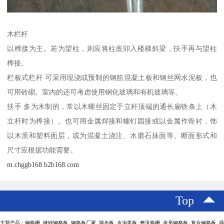
木栏杆
以榫接为主。若为望柱，则应将柱底卯入楼梯斜梁，扶手再与望柱
榫接。
栏板式栏杆 可采用现浇或预制的钢筋混凝土板和钢丝网水泥板，也
可用砖砌。室内的还可考虑使用钢化玻璃和有机玻璃等。
扶手 多为木制的，常以木螺丝固定于立杆顶端的通长扁铁条上（木
立杆时为榫接）。也可用金属焊接和螺钉固接或以金属作骨衬，饰
以木质和塑料面层，或为混凝土浇注、水磨石抹面等。断面形式和
尺寸应根据功能需要。
m.chggb168.b2b168.com
Top
主营产品：钢格栅 镀锌钢格板 钢格板厂家 踏步板 水沟盖板 整流格栅 齿形钢格板 复合钢格板 插