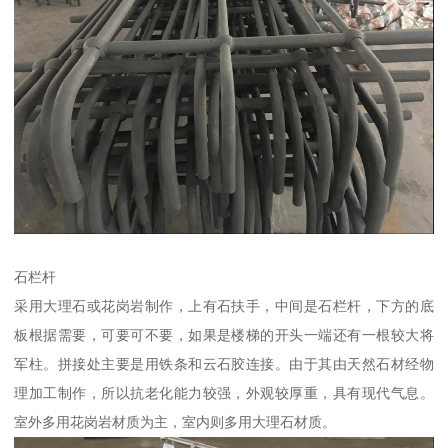
石栏杆
采用大理石或花岗岩制作，上有石扶手，中间是石栏杆，下方的底
板根据需要，可要可不要，如果是楼梯的开头一端还有一根较大将
军柱。拼接处主要是用铁条和云石胶连接。由于其由天然石材经物
理加工制作，所以抗老化能力较强，外观较厚重，具有现代气息。
室外多用花岗岩材质为主，室内则多用大理石材质。