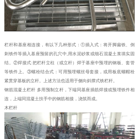
栏杆和基座相连接，有以下几种形式：①插入式：将开脚扁铁、倒
刺铁件等插入基座预留的孔穴中,用水泥砂浆或细石混凝土浆填实固
结。②焊接式:把栏杆立柱（或立杆）焊于基座中预埋的钢板、套管
等铁件上。③螺栓结合式：可用预埋螺丝母套接，或用板底螺帽栓
紧贯穿基板的立杆。上述方法也适用于侧向斜撑式铁栏杆。
钢筋混凝土栏杆 多用预制立杆，下端同基座插筋焊接或预埋铁件相
连，上端同混凝土扶手中的钢筋相接，浇筑而成。
木栏杆