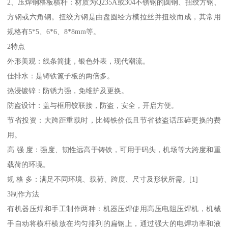
2、压焊钢格板横杆：材质为Q235A或304不锈钢的圆钢、扭绞方钢、
方钢或六角钢。扭绞方钢是由盘圆经方模拉丝并扭绞而成，其常用
规格有5*5、6*6、8*8mm等。
2特点
外形美观：线条简捷，银色外表，现代潮流。
佳排水：是铸铁篦子板的两倍多。
热浸镀锌：防锈力强，免维护及更换。
防盗设计：盖与框用铰联接，防盗，安全，开启方便。
节省投资：大跨距重载时，比铸铁价低且节省被盗话压碎更换的费
用。
高 强 度：强度、韧性远高于铸铁，可用于码头，机场等大跨度和重
载荷的环境。
规 格 多：满足不同环境、载荷、跨度、尺寸及形状所需。[1]
3制作方法
有机器压焊和手工制作两种：机器压焊使用高压电阻压焊机，机械
手自动将横杆横放在均匀排列的扁钢上，通过强大的电焊功率和液