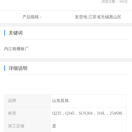
浏览次数：
342
次
产品规格：
发货地:
江苏省无锡惠山区
关键词
内江格栅板厂
详细说明
品牌
山东昌旭
材质
Q235，Q345，SUS304，316L，254SMO，2205
加工定做
是