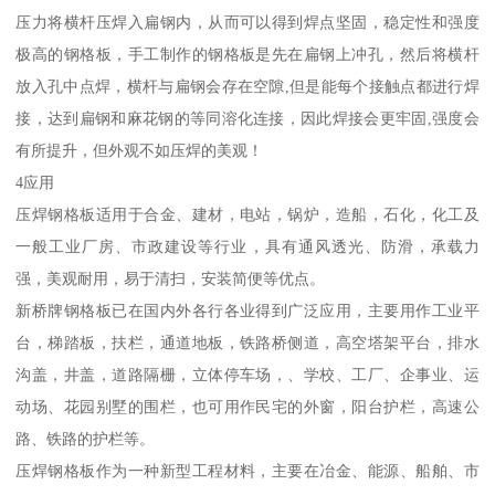
压力将横杆压焊入扁钢内，从而可以得到焊点坚固，稳定性和强度
极高的钢格板，手工制作的钢格板是先在扁钢上冲孔，然后将横杆
放入孔中点焊，横杆与扁钢会存在空隙,但是能每个接触点都进行焊
接，达到扁钢和麻花钢的等同溶化连接，因此焊接会更牢固,强度会
有所提升，但外观不如压焊的美观！
4应用
压焊钢格板适用于合金、建材，电站，锅炉，造船，石化，化工及
一般工业厂房、市政建设等行业，具有通风透光、防滑，承载力
强，美观耐用，易于清扫，安装简便等优点。
新桥牌钢格板已在国内外各行各业得到广泛应用，主要用作工业平
台，梯踏板，扶栏，通道地板，铁路桥侧道，高空塔架平台，排水
沟盖，井盖，道路隔栅，立体停车场，、学校、工厂、企事业、运
动场、花园别墅的围栏，也可用作民宅的外窗，阳台护栏，高速公
路、铁路的护栏等。
压焊钢格板作为一种新型工程材料，主要在冶金、能源、船舶、市