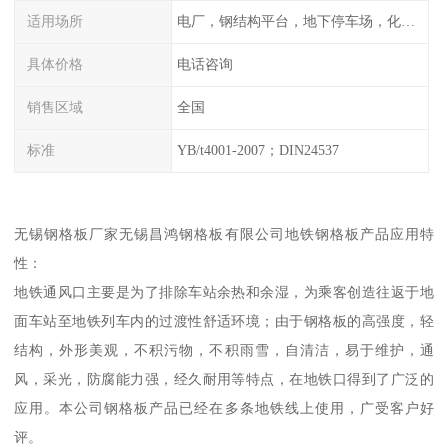
适用场所
电厂，钢结构平台，地下停车场，化工平台，港口码头
具体价格
电话咨询
销售区域
全国
标准
YB/t4001-2007；DIN24537
无锡钢格板厂家无锡昌鸿钢格板有限公司地铁钢格板产品应用特
性：
地铁通风口主要是为了排除车站余热和余湿，为乘客创造往返于地
面车站至地铁列车内的过渡性舒适环境；由于钢格板的高强度，轻
结构，外形美观，不积污物，不积雨雪，自清洁，易于维护，通
风，采光，防腐能力强，经久耐用等特点，在地铁口得到了广泛的
应用。本公司钢格板产品已经在多条地铁线上使用，广受客户好
评。