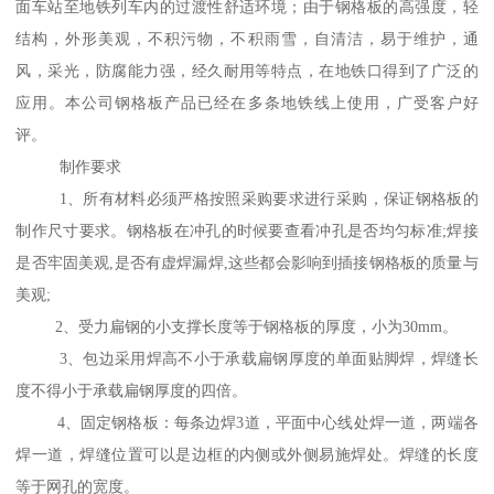
面车站至地铁列车内的过渡性舒适环境；由于钢格板的高强度，轻
结构，外形美观，不积污物，不积雨雪，自清洁，易于维护，通
风，采光，防腐能力强，经久耐用等特点，在地铁口得到了广泛的
应用。本公司钢格板产品已经在多条地铁线上使用，广受客户好
评。
制作要求
1、所有材料必须严格按照采购要求进行采购，保证钢格板的
制作尺寸要求。钢格板在冲孔的时候要查看冲孔是否均匀标准;焊接
是否牢固美观,是否有虚焊漏焊,这些都会影响到插接钢格板的质量与
美观;
2、受力扁钢的小支撑长度等于钢格板的厚度，小为30mm。
3、包边采用焊高不小于承载扁钢厚度的单面贴脚焊，焊缝长
度不得小于承载扁钢厚度的四倍。
4、固定钢格板：每条边焊3道，平面中心线处焊一道，两端各
焊一道，焊缝位置可以是边框的内侧或外侧易施焊处。焊缝的长度
等于网孔的宽度。