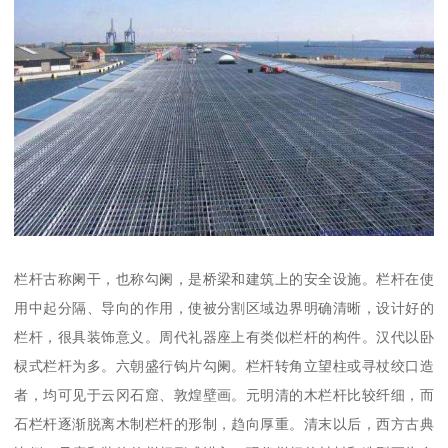
栏杆古称阑干，也称勾阑，是桥梁和建筑上的安全设施。栏杆在使
用中起分隔、导向的作用，使被分割区域边界明确清晰，设计好的
栏杆，很具装饰意义。周代礼器座上有类似栏杆的构件。汉代以卧
棂式栏杆为多。六朝盛行钩片勾阑。栏杆转角立望柱或寻杖绞口造
者，均可见于云冈石窟、敦煌壁画。元明清的木栏杆比较纤细，而
石栏杆逐渐脱离木制栏杆的形制，趋向厚重。清末以后，西方古典