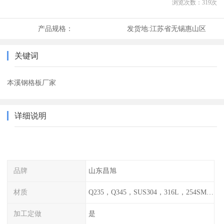
浏览次数：
319
次
产品规格：
发货地:
江苏省无锡惠山区
关键词
本溪钢格板厂家
详细说明
品牌
山东昌旭
材质
Q235，Q345，SUS304，316L，254SMO，2205
加工定做
是