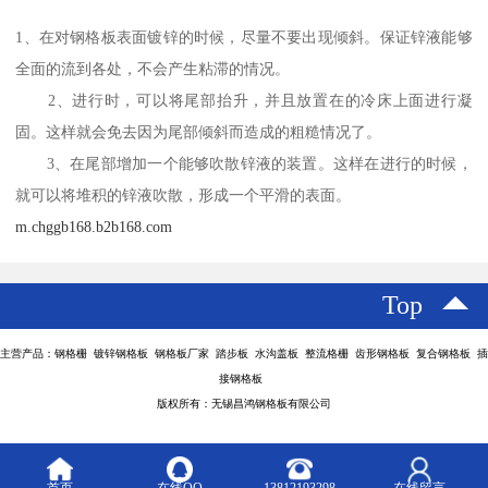
1、在对钢格板表面镀锌的时候，尽量不要出现倾斜。保证锌液能够
全面的流到各处，不会产生粘滞的情况。
2、进行时，可以将尾部抬升，并且放置在的冷床上面进行凝
固。这样就会免去因为尾部倾斜而造成的粗糙情况了。
3、在尾部增加一个能够吹散锌液的装置。这样在进行的时候，
就可以将堆积的锌液吹散，形成一个平滑的表面。
m.chggb168.b2b168.com
Top
主营产品：钢格栅 镀锌钢格板 钢格板厂家 踏步板 水沟盖板 整流格栅 齿形钢格板 复合钢格板 插
接钢格板
版权所有：无锡昌鸿钢格板有限公司
首页
在线QQ
13812193298
在线留言