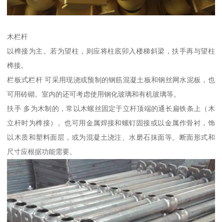
木栏杆
以榫接为主。若为望柱，则应将柱底卯入楼梯斜梁，扶手再与望柱
榫接。
栏板式栏杆 可采用现浇或预制的钢筋混凝土板和钢丝网水泥板，也
可用砖砌。室内的还可考虑使用钢化玻璃和有机玻璃等。
扶手 多为木制的，常以木螺丝固定于立杆顶端的通长扁铁条上（木
立杆时为榫接）。也可用金属焊接和螺钉固接或以金属作骨衬，饰
以木质和塑料面层，或为混凝土浇注、水磨石抹面等。断面形式和
尺寸应根据功能需要。