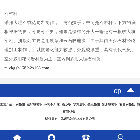
石栏杆
采用大理石或花岗岩制作，上有石扶手，中间是石栏杆，下方的底
板根据需要，可要可不要，如果是楼梯的开头一端还有一根较大将
军柱。拼接处主要是用铁条和云石胶连接。由于其由天然石材经物
理加工制作，所以抗老化能力较强，外观较厚重，具有现代气息。
室外多用花岗岩材质为主，室内则多用大理石材质。
m.chggb168.b2b168.com
Top
主营产品：钢格栅 镀锌钢格板 钢格板厂家 踏步板 水沟盖板 整流格栅 齿形钢格板 复合钢格板 插
接钢格板
版权所有：无锡昌鸿钢格板有限公司