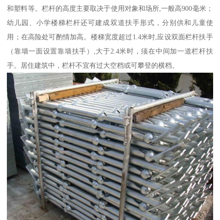
和塑料等。栏杆的高度主要取决于使用对象和场所,一般高900毫米；
幼儿园、小学楼梯栏杆还可建成双道扶手形式，分别供和儿童使
用；在高险处可酌情加高。楼梯宽度超过1.4米时,应设双面栏杆扶手
（靠墙一面设置靠墙扶手）,大于2.4米时，须在中间加一道栏杆扶
手。居住建筑中，栏杆不宜有过大空档或可攀登的横档。