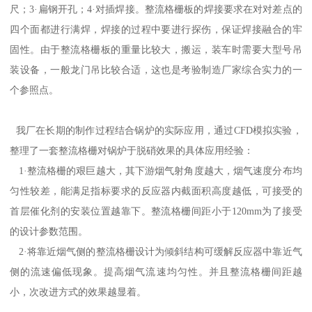
尺；3·扁钢开孔；4·对插焊接。整流格栅板的焊接要求在对对差点的
四个面都进行满焊，焊接的过程中要进行探伤，保证焊接融合的牢
固性。由于整流格栅板的重量比较大，搬运，装车时需要大型号吊
装设备，一般龙门吊比较合适，这也是考验制造厂家综合实力的一
个参照点。
我厂在长期的制作过程结合锅炉的实际应用，通过CFD模拟实验，
整理了一套整流格栅对锅炉于脱硝效果的具体应用经验：
1·整流格栅的艰巨越大，其下游烟气射角度越大，烟气速度分布均
匀性较差，能满足指标要求的反应器内截面积高度越低，可接受的
首层催化剂的安装位置越靠下。整流格栅间距小于120mm为了接受
的设计参数范围。
2·将靠近烟气侧的整流格栅设计为倾斜结构可缓解反应器中靠近气
侧的流速偏低现象。提高烟气流速均匀性。并且整流格栅间距越
小，次改进方式的效果越显着。