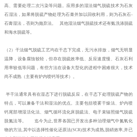
高、需要处理二次污染等问题。应用多的湿法烟气脱硫技术为石灰
石湿法，如果将脱硫产物处理为石膏并加以回收利用，则为石灰石-
石膏湿法，否则为抛弃法。 其他湿法烟气脱硫技术还有氨洗涤脱硫
和海水脱硫等。
（2）干法烟气脱硫工艺均在干态下完成，无污水排放，烟气无明显
温降，设备腐蚀较轻，但存在脱硫效率低、反应速度慢、石灰石利
用率较低等问题，有些方法在设备大型化的进程中困难很大，技术
尚不成熟（主要有炉内喷钙等技术）。
半干法通常具有在湿态下进行脱硫反应，在干态下处理脱硫产物的
特点，可以兼备干法和湿法的优点。主要包括喷雾干燥法、炉内喷
钙尾部增湿活化法、烟气循环流化床脱硫法、电子束辐照烟气脱硫
脱氮法等。 迄今为止,世界各国已开发出多种治理烟气中氮氧化
物的方法,其中以选择性催化还原法(SCR)技术为成熟,脱硝效率,并已