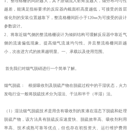
1、整理格栅的间距越大，其下游烟流入射角度越大，烟分布均匀性
越差，能满足指标要求的反应器内截面积高度越低，可接受的首层
催化剂的安装位置越靠下，整流格栅间距小于120㎜为可接受的设计
参数设计。
2、将靠近烟气侧的整流格栅设计为倾斜结构可缓解反应器中靠近气
侧的流速偏低现象。提高烟气流速均匀性。并且整流格栅间距越
小，次改进方式的效果越明显。一、承载以及使用范围。
首先我们对烟气脱硝进行一个简单了解。
烟气脱硫： 根据吸收剂及脱硫产物在脱硫过程中的干湿状态，火力
发电行业一般将脱硫技术分为湿法、干法和半干（半湿）法。
（1）湿法烟气脱硫技术是用含有吸收剂的浆液在湿态下脱硫和处理
脱硫产物，该方法具有脱硫反应速度快、脱硫效率高、吸收剂利用
率高、技术成熟可靠等优点，但也存在初投资大、运行维护费用