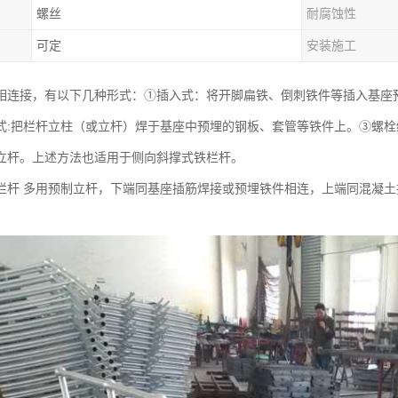
螺丝
耐腐蚀性
可定
安装施工
相连接，有以下几种形式：①插入式：将开脚扁铁、倒刺铁件等插入基座
式:把栏杆立柱（或立杆）焊于基座中预埋的钢板、套管等铁件上。③螺
立杆。上述方法也适用于侧向斜撑式铁栏杆。
栏杆 多用预制立杆，下端同基座插筋焊接或预埋铁件相连，上端同混凝