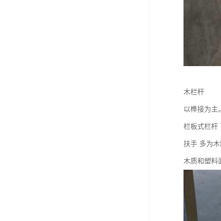
木栏杆
以榫接为主
栏板式栏杆
扶手 多为
木质和塑料