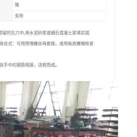
强
支持
预留的孔穴中,用水泥砂浆或细石混凝土浆填实固
栓结合式：可用预埋螺丝母套接，或用板底螺帽栓紧
土扶手中的钢筋相接，浇筑而成。