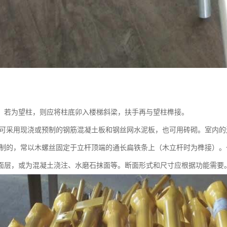
。若为望柱，则应将柱底卯入楼梯斜梁，扶手再与望柱榫接。
 可采用现浇或预制的钢筋混凝土板和钢丝网水泥板，也可用砖砌。室内
木制的，常以木螺丝固定于立杆顶端的通长扁铁条上（木立杆时为榫接）
面层，或为混凝土浇注、水磨石抹面等。断面形式和尺寸应根据功能需要