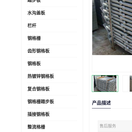
踏步板
水沟盖板
栏杆
钢格栅
齿形钢格板
钢格板
热镀锌钢格板
复合钢格板
钢格栅踏步板
产品描述
插接钢格板
售后服务
整流格栅