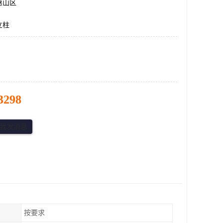
惠山区
立柱
3298
按要求