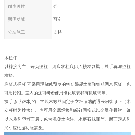
耐腐蚀性
强
照明功能
可定
安装施工
支持
木栏杆
以榫接为主。若为望柱，则应将柱底卯入楼梯斜梁，扶手再与望柱
榫接。
栏板式栏杆 可采用现浇或预制的钢筋混凝土板和钢丝网水泥板，也
可用砖砌。室内的还可考虑使用钢化玻璃和有机玻璃等。
扶手 多为木制的，常以木螺丝固定于立杆顶端的通长扁铁条上（木
立杆时为榫接）。也可用金属焊接和螺钉固接或以金属作骨衬，饰
以木质和塑料面层，或为混凝土浇注、水磨石抹面等。断面形式和
尺寸应根据功能需要。