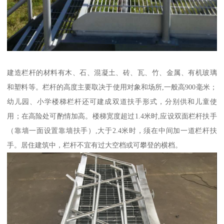
建造栏杆的材料有木、石、混凝土、砖、瓦、竹、金属、有机玻璃
和塑料等。栏杆的高度主要取决于使用对象和场所,一般高900毫米；
幼儿园、小学楼梯栏杆还可建成双道扶手形式，分别供和儿童使
用；在高险处可酌情加高。楼梯宽度超过1.4米时,应设双面栏杆扶手
（靠墙一面设置靠墙扶手）,大于2.4米时，须在中间加一道栏杆扶
手。居住建筑中，栏杆不宜有过大空档或可攀登的横档。