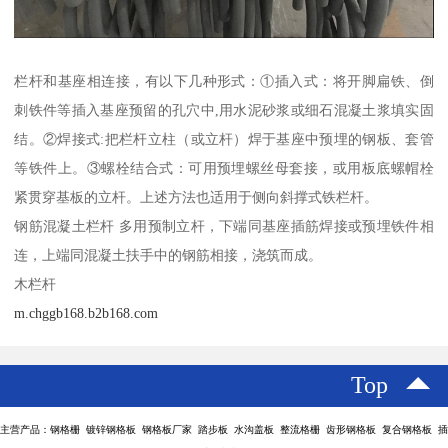
栏杆和基座相连接，有以下几种形式：①插入式：将开脚扁铁、倒
刺铁件等插入基座预留的孔穴中,用水泥砂浆或细石混凝土浆填实固
结。②焊接式:把栏杆立柱（或立杆）焊于基座中预埋的钢板、套管
等铁件上。③螺栓结合式：可用预埋螺丝母套接，或用板底螺帽栓
紧贯穿基板的立杆。上述方法也适用于侧向斜撑式铁栏杆。
钢筋混凝土栏杆 多用预制立杆，下端同基座插筋焊接或预埋铁件相
连，上端同混凝土扶手中的钢筋相接，浇筑而成。
木栏杆
m.chggb168.b2b168.com
Top
主营产品：钢格栅 镀锌钢格板 钢格板厂家 踏步板 水沟盖板 整流格栅 齿形钢格板 复合钢格板 插