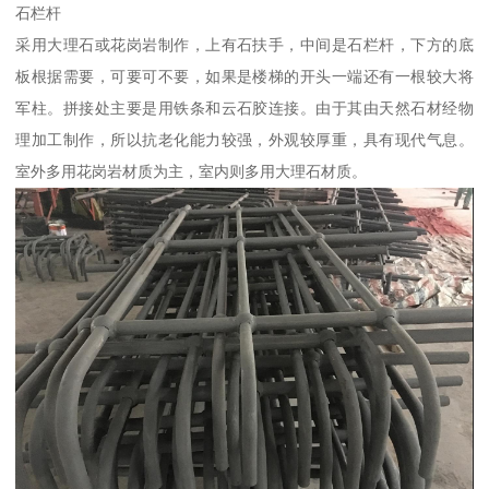
石栏杆
采用大理石或花岗岩制作，上有石扶手，中间是石栏杆，下方的底
板根据需要，可要可不要，如果是楼梯的开头一端还有一根较大将
军柱。拼接处主要是用铁条和云石胶连接。由于其由天然石材经物
理加工制作，所以抗老化能力较强，外观较厚重，具有现代气息。
室外多用花岗岩材质为主，室内则多用大理石材质。