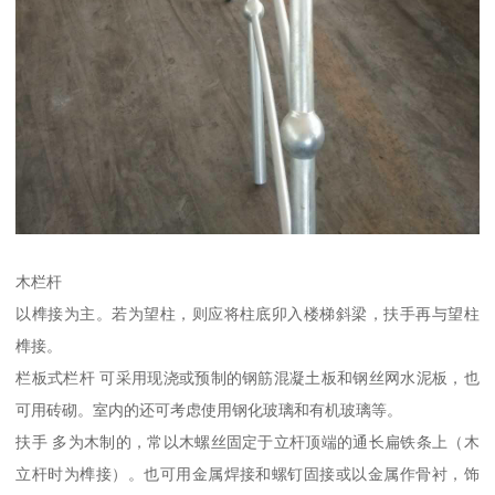
木栏杆
以榫接为主。若为望柱，则应将柱底卯入楼梯斜梁，扶手再与望柱
榫接。
栏板式栏杆 可采用现浇或预制的钢筋混凝土板和钢丝网水泥板，也
可用砖砌。室内的还可考虑使用钢化玻璃和有机玻璃等。
扶手 多为木制的，常以木螺丝固定于立杆顶端的通长扁铁条上（木
立杆时为榫接）。也可用金属焊接和螺钉固接或以金属作骨衬，饰