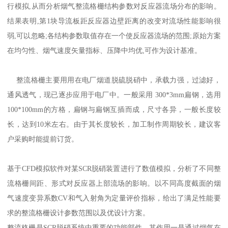
行模拟,从而分析烟气整流格栅结构参数对反应器流场分布的影响。
结果表明,第1块导流板距反应器边壁距离的改变对流场性能影响很
弱,可以忽略;各结构参数取值存在一个使反应器流场的范围;原始方案
在均匀性、烟气速度矢量指标、压降中均优,可作为设计基准。
整流格栅主要用用在电厂烟道脱硫脱硝中，承载力强，过滤好，
通风透气，现已逐步应用于电厂中。一般采用 300*3mm扁钢，选用
100*100mm的方格，扁钢与扁钢互插而成，尺寸各异，一般长度较
长，达到10米左右。由于其长度较长，加工制作周期较长，建议客
户采购时能提前订货。
基于CFD模拟软件对某SCR脱硝装置进行了数值模拟，分析了不同整
流格栅间距、形式对反应器上部流场的影响。以不同高度截面的烟
气速度变异系数CV和气入射角为定量评价指标，给出了满足性能要
求的整流格栅设计参数范围以及优设计方案。
整流格栅是SCR脱硝系统中重要的功能部件，其作用一是通过烟气在