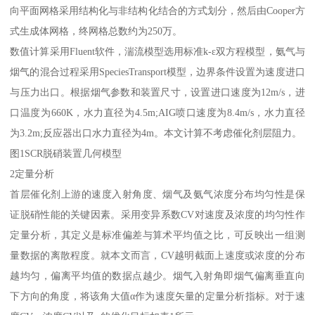
向平面网格采用结构化与非结构化结合的方式划分，然后由Cooper方
式生成体网格，终网格总数约为250万。
数值计算采用Fluent软件，湍流模型选用标准k-ε双方程模型，氨气与
烟气的混合过程采用SpeciesTransport模型，边界条件设置为速度进口
与压力出口。根据烟气参数和装置尺寸，设置进口速度为12m/s，进
口温度为660K，水力直径为4.5m;AIG喷口速度为8.4m/s，水力直径
为3.2m;反应器出口水力直径为4m。本文计算不考虑催化剂层阻力。
图1SCR脱硝装置几何模型
2定量分析
首层催化剂上游的速度入射角度、烟气及氨气浓度分布均匀性是保
证脱硝性能的关键因素。采用变异系数CV对速度及浓度的均匀性作
定量分析，其定义是标准偏差与算术平均值之比，可反映出一组测
量数据的离散程度。就本文而言，CV越明截面上速度或浓度的分布
越均匀，偏离平均值的数据点越少。烟气入射角即烟气偏离垂直向
下方向的角度，将该角大值α作为速度矢量的定量分析指标。对于速