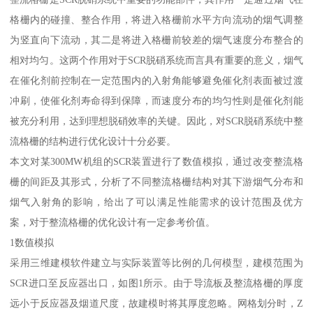
格栅内的碰撞、整合作用，将进入格栅前水平方向流动的烟气调整
为竖直向下流动，其二是将进入格栅前较差的烟气速度分布整合的
相对均匀。这两个作用对于SCR脱硝系统而言具有重要的意义，烟气
在催化剂前控制在一定范围内的入射角能够避免催化剂表面被过渡
冲刷，使催化剂寿命得到保障，而速度分布的均匀性则是催化剂能
被充分利用，达到理想脱硝效率的关键。因此，对SCR脱硝系统中整
流格栅的结构进行优化设计十分必要。
本文对某300MW机组的SCR装置进行了数值模拟，通过改变整流格
栅的间距及其形式，分析了不同整流格栅结构对其下游烟气分布和
烟气入射角的影响，给出了可以满足性能需求的设计范围及优方
案，对于整流格栅的优化设计有一定参考价值。
1数值模拟
采用三维建模软件建立与实际装置等比例的几何模型，建模范围为
SCR进口至反应器出口，如图1所示。由于导流板及整流格栅的厚度
远小于反应器及烟道尺度，故建模时将其厚度忽略。网格划分时，Z