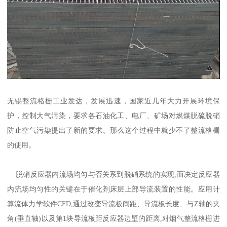
无锡整流格栅工业发达，发展迅速，国家近几年大力开展环境保
护，控制大气污染，要求各石油化工、电厂、矿场对燃煤脱硫脱硝
防止空气污染提出了新的要求。那么这个过程中就少不了整流格栅
的使用。
脱硝反应器内流场均匀与否关系到脱硝系统的实现,而决定反应器
内流场均匀性的关键在于催化剂床层上部导流装置的性能。应用计
算流体力学软件CFD,通过改变导流板间距、导流板长度、与Z轴的夹
角(垂直轴)以及第1块导流板距反应器边壁的距离,对烟气整流格栅进