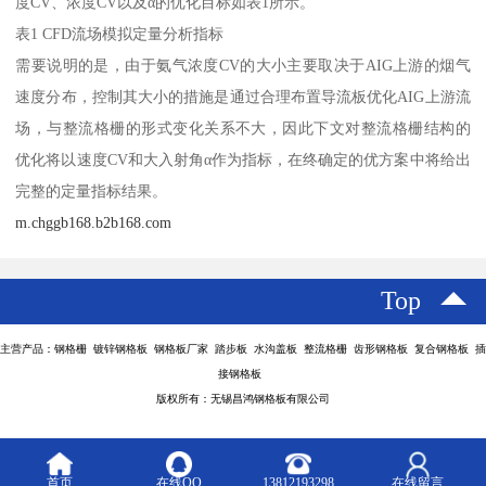
度CV、浓度CV以及α的优化目标如表1所示。
表1 CFD流场模拟定量分析指标
需要说明的是，由于氨气浓度CV的大小主要取决于AIG上游的烟气
速度分布，控制其大小的措施是通过合理布置导流板优化AIG上游流
场，与整流格栅的形式变化关系不大，因此下文对整流格栅结构的
优化将以速度CV和大入射角α作为指标，在终确定的优方案中将给出
完整的定量指标结果。
m.chggb168.b2b168.com
Top
主营产品：钢格栅 镀锌钢格板 钢格板厂家 踏步板 水沟盖板 整流格栅 齿形钢格板 复合钢格板 插
接钢格板
版权所有：无锡昌鸿钢格板有限公司
首页
在线QQ
13812193298
在线留言