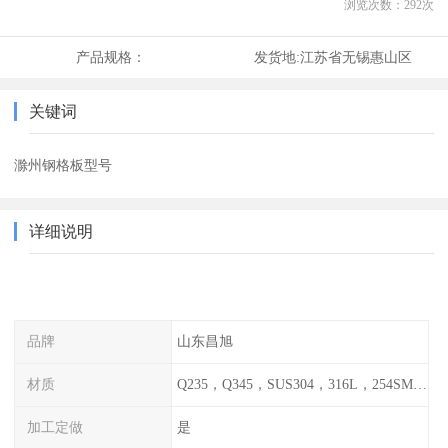
浏览次数：
292
次
产品规格：
发货地:
江苏省无锡惠山区
关键词
滁州钢格板型号
详细说明
品牌
山东昌旭
材质
Q235，Q345，SUS304，316L，254SMO，2205
加工定做
是