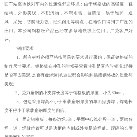
面车站至地铁列车内的过渡性舒适环境；由于钢格板的高强度，轻
结构，外形美观，不积污物，不积雨雪，自清洁，易于维护，通
风，采光，防腐能力强，经久耐用等特点，在地铁口得到了广泛的
应用。本公司钢格板产品已经在多条地铁线上使用，广受客户好
评。
制作要求
1、所有材料必须严格按照采购要求进行采购，保证钢格板的
制作尺寸要求。钢格板在冲孔的时候要查看冲孔是否均匀标准;焊接
是否牢固美观,是否有虚焊漏焊,这些都会影响到插接钢格板的质量与
美观;
2、受力扁钢的小支撑长度等于钢格板的厚度，小为30mm。
3、包边采用焊高不小于承载扁钢厚度的单面贴脚焊，焊缝长
度不得小于承载扁钢厚度的四倍。
4、固定钢格板：每条边焊3道，平面中心线处焊一道，两端各
焊一道，焊缝位置可以是边框的内侧或外侧易施焊处。焊缝的长度
等于网孔的宽度。