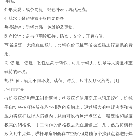
2特点
外形美观：线条简捷，银色外表，现代潮流。
佳排水：是铸铁篦子板的两倍多。
热浸镀锌：防锈力强，免维护及更换。
防盗设计：盖与框用铰联接，防盗，安全，开启方便。
节省投资：大跨距重载时，比铸铁价低且节省被盗话压碎更换的费
用。
高 强 度：强度、韧性远高于铸铁，可用于码头，机场等大跨度和重
载荷的环境。
规 格 多：满足不同环境、载荷、跨度、尺寸及形状所需。[1]
3制作方法
有机器压焊和手工制作两种：机器压焊使用高压电阻压焊机，机械
手自动将横杆横放在均匀排列的扁钢上，通过强大的电焊功率和液
压力将横杆压焊入扁钢内，从而可以得到焊点坚固，稳定性和强度
极高的钢格板，手工制作的钢格板是先在扁钢上冲孔，然后将横杆
放入孔中点焊，横杆与扁钢会存在空隙,但是能每个接触点都进行焊