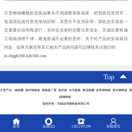
注意钢格栅板的安装如事先不阅读图和装箱单，把包装任意拆开，
造成混乱或任意在现场切割，其责任不在供应商，因此在安装前一
定要看好说明再进行，另外在安装时还要注意安全，完成后要将施
工现场清理干净，避免造成不必要的意外。关于此产品的安装就说
到这，如果大家还有其它相关产品的问题可以继续关注我们的
m.chggb168.b2b168.com
Top
主营产品：钢格栅 镀锌钢格板 钢格板厂家 踏步板 水沟盖板 整流格栅 齿形钢格板 复合钢格板 插
接钢格板
版权所有：无锡昌鸿钢格板有限公司
首页
在线QQ
13812193298
在线留言