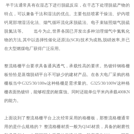
半干法通常具有在湿态下进行脱硫反应，在干态下处理脱硫产物的
特点，可以兼备干法和湿法的优点。主要包括喷雾干燥法、炉内喷
钙尾部增湿活化法、烟气循环流化床脱硫法、电子束辐照烟气脱硫
脱氮法等。 迄今为止,世界各国已开发出多种治理烟气中氮氧化
物的方法,其中以选择性催化还原法(SCR)技术为成熟,脱硝效率,并已
在大型燃煤电厂获得广泛应用。
整流格栅平台要求具备通风透气，承载性高的要求。热镀锌钢格栅
板恰恰是蒸馏脱硝平台不可缺少的建材产品。在各大电厂采购的格
栅板当中G325/30/100w这种格栅是需求量的。G325/30/100W这种格
栅表面热镀锌，能够程度的耐腐蚀。同时还能单位平米内承载400KN
的能力。
上面说到了整流格栅平台上次经常采用的格栅板，那整流格栅通常
用的是什么规格的？ 整流格栅材质一般为Q345材质，具备的耐磨性