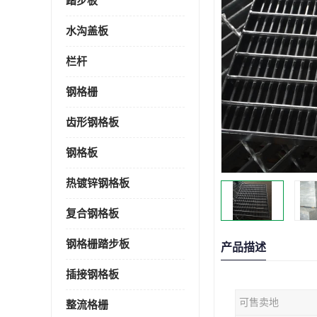
踏步板
水沟盖板
栏杆
钢格栅
齿形钢格板
钢格板
热镀锌钢格板
复合钢格板
钢格栅踏步板
产品描述
插接钢格板
可售卖地
整流格栅