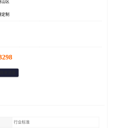
惠山区
栅定制
3298
行业标准