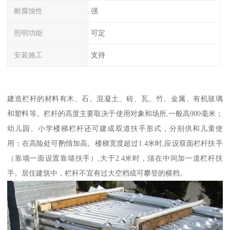
耐腐蚀性
强
照明功能
可定
安装施工
支持
建造栏杆的材料有木、石、混凝土、砖、瓦、竹、金属、有机玻璃
和塑料等。栏杆的高度主要取决于使用对象和场所,一般高900毫米；
幼儿园、小学楼梯栏杆还可建成双道扶手形式，分别供和儿童使
用；在高险处可酌情加高。楼梯宽度超过1.4米时,应设双面栏杆扶手
（靠墙一面设置靠墙扶手）,大于2.4米时，须在中间加一道栏杆扶
手。居住建筑中，栏杆不宜有过大空档或可攀登的横档。