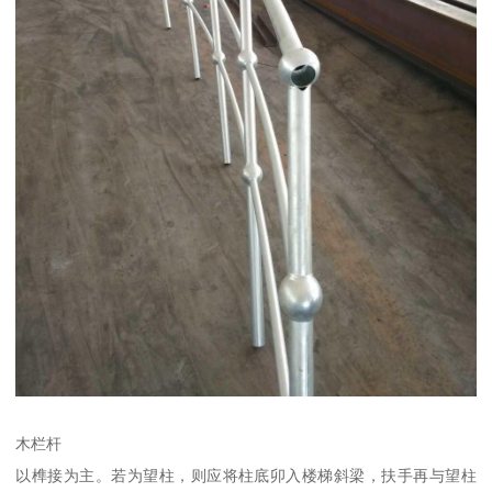
木栏杆
以榫接为主。若为望柱，则应将柱底卯入楼梯斜梁，扶手再与望柱