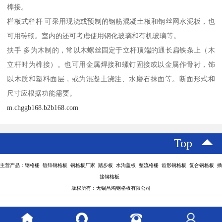
榫接。
栏板式栏杆 可采用现浇或预制的钢筋混凝土板和钢丝网水泥板，也
可用砖砌。室内的还可考虑使用钢化玻璃和有机玻璃等。
扶手 多为木制的，常以木螺丝固定于立杆顶端的通长扁铁条上（木
立杆时为榫接）。也可用金属焊接和螺钉固接或以金属作骨衬，饰
以木质和塑料面层，或为混凝土浇注、水磨石抹面等。断面形式和
尺寸应根据功能需要。
m.chggb168.b2b168.com
Top
主营产品：钢格栅 镀锌钢格板 钢格板厂家 踏步板 水沟盖板 整流格栅 齿形钢格板 复合钢格板 插
接钢格板
版权所有：无锡昌鸿钢格板有限公司