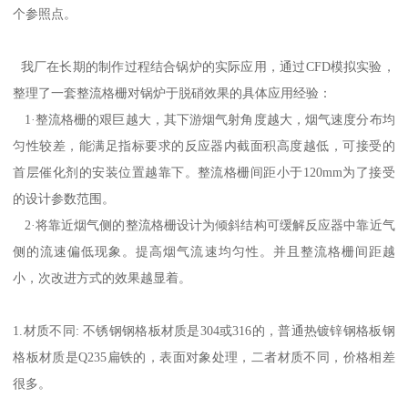
个参照点。
我厂在长期的制作过程结合锅炉的实际应用，通过CFD模拟实验，
整理了一套整流格栅对锅炉于脱硝效果的具体应用经验：
1·整流格栅的艰巨越大，其下游烟气射角度越大，烟气速度分布均
匀性较差，能满足指标要求的反应器内截面积高度越低，可接受的
首层催化剂的安装位置越靠下。整流格栅间距小于120mm为了接受
的设计参数范围。
2·将靠近烟气侧的整流格栅设计为倾斜结构可缓解反应器中靠近气
侧的流速偏低现象。提高烟气流速均匀性。并且整流格栅间距越
小，次改进方式的效果越显着。
1.材质不同: 不锈钢钢格板材质是304或316的，普通热镀锌钢格板钢
格板材质是Q235扁铁的，表面对象处理，二者材质不同，价格相差
很多。