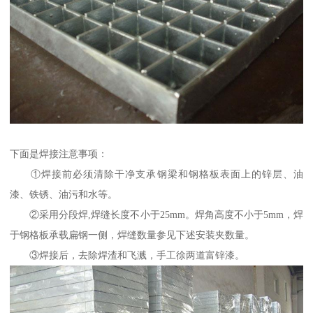
下面是焊接注意事项：
①焊接前必须清除干净支承钢梁和钢格板表面上的锌层、油
漆、铁锈、油污和水等。
②采用分段焊,焊缝长度不小于25mm。焊角高度不小于5mm，焊
于钢格板承载扁钢一侧，焊缝数量参见下述安装夹数量。
③焊接后，去除焊渣和飞溅，手工徐两道富锌漆。