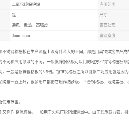
二氧化碳保护焊
应用范围
是
尺寸
通风、散热、高强度
表面处理
3mm-5mm
扁钢宽度
和不锈钢格栅板在生产流程上没有什么大的不同，都是用扁铁焊接生产成
的不同和应用领域的不同，一般镀锌钢格板可以用的地方不锈钢格栅板都
高，一般是镀锌钢格板的3-5倍。镀锌钢格板之所以能够广泛应用就是因
采购量一直上升，很多用户都把它用作踏步板、平台钢格板、地沟盖板、
及使用范围。
又称作 整流栅格，一般用于火电厂脱硝烟道当中。由于其承载力强，排