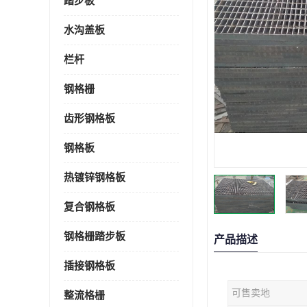
踏步板
水沟盖板
栏杆
钢格栅
齿形钢格板
钢格板
热镀锌钢格板
复合钢格板
钢格栅踏步板
产品描述
插接钢格板
可售卖地
整流格栅