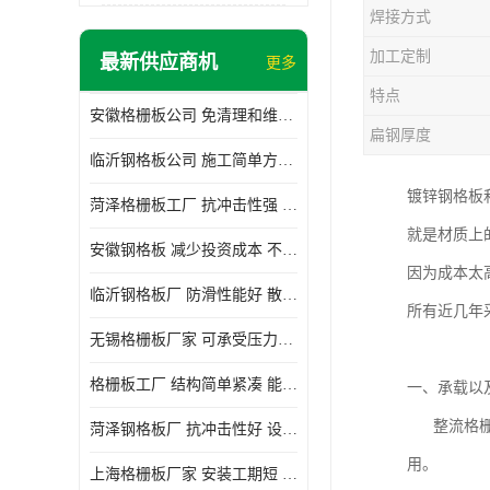
焊接方式
加工定制
最新供应商机
更多
特点
安徽格栅板公司 免清理和维护 安装需要人工少
扁钢厚度
临沂钢格板公司 施工简单方便 通风好 减少风阻
镀锌钢格板
菏泽格栅板工厂 抗冲击性强 安装需要人工少
就是材质上
安徽钢格板 减少投资成本 不用清洗和维护
因为成本太
临沂钢格板厂 防滑性能好 散热防爆效果好
所有近几年
无锡格栅板厂家 可承受压力强 安装需要人工少
格栅板工厂 结构简单紧凑 能减少风力破坏
一、承载以
整流格栅 
菏泽钢格板厂 抗冲击性好 设计规范 通风透光
用。
上海格栅板厂家 安装工期短 通风好 减少风阻