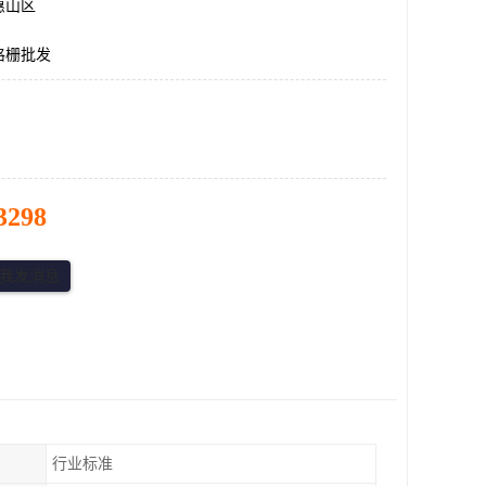
惠山区
格栅批发
3298
行业标准