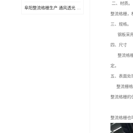
二、材
阜阳整流格栅生产 通风透光 免清理和维护
整流格栅，材
三、规格。
钢板采用 3
四、尺寸
整流格栅一
定。
五、表面处
整流栅格由
整流格栅的
整流格栅也