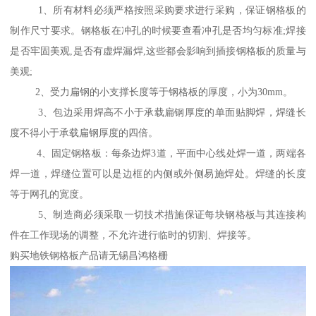
1、所有材料必须严格按照采购要求进行采购，保证钢格板的
制作尺寸要求。钢格板在冲孔的时候要查看冲孔是否均匀标准;焊接
是否牢固美观,是否有虚焊漏焊,这些都会影响到插接钢格板的质量与
美观;
2、受力扁钢的小支撑长度等于钢格板的厚度，小为30mm。
3、包边采用焊高不小于承载扁钢厚度的单面贴脚焊，焊缝长
度不得小于承载扁钢厚度的四倍。
4、固定钢格板：每条边焊3道，平面中心线处焊一道，两端各
焊一道，焊缝位置可以是边框的内侧或外侧易施焊处。焊缝的长度
等于网孔的宽度。
5、制造商必须采取一切技术措施保证每块钢格板与其连接构
件在工作现场的调整，不允许进行临时的切割、焊接等。
购买地铁钢格板产品请无锡昌鸿格栅