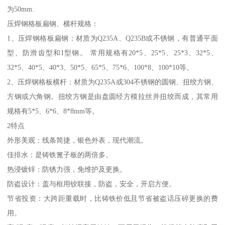
为50mm.
压焊钢格板扁钢、横杆规格：
1、压焊钢格板扁钢：材质为Q235A、Q235B或不锈钢，有普通平面
型、防滑齿型和I型钢。 常用规格有20*5、25*5、25*3、32*5、
32*5、40*5、40*3、50*5、65*5、75*6、100*8、100*10等。
2、压焊钢格板横杆：材质为Q235A或304不锈钢的圆钢、扭绞方钢、
方钢或六角钢。扭绞方钢是由盘圆经方模拉丝并扭绞而成，其常用
规格有5*5、6*6、8*8mm等。
2特点
外形美观：线条简捷，银色外表，现代潮流。
佳排水：是铸铁篦子板的两倍多。
热浸镀锌：防锈力强，免维护及更换。
防盗设计：盖与框用铰联接，防盗，安全，开启方便。
节省投资：大跨距重载时，比铸铁价低且节省被盗话压碎更换的费
用。