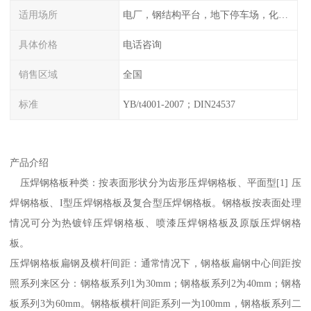
适用场所
电厂，钢结构平台，地下停车场，化工平台，港口码头
具体价格
电话咨询
销售区域
全国
标准
YB/t4001-2007；DIN24537
产品介绍
压焊钢格板种类：按表面形状分为齿形压焊钢格板、平面型[1] 压
焊钢格板、I型压焊钢格板及复合型压焊钢格板。钢格板按表面处理
情况可分为热镀锌压焊钢格板、喷漆压焊钢格板及原版压焊钢格
板。
压焊钢格板扁钢及横杆间距：通常情况下，钢格板扁钢中心间距按
照系列来区分：钢格板系列1为30mm；钢格板系列2为40mm；钢格
板系列3为60mm。钢格板横杆间距系列一为100mm，钢格板系列二