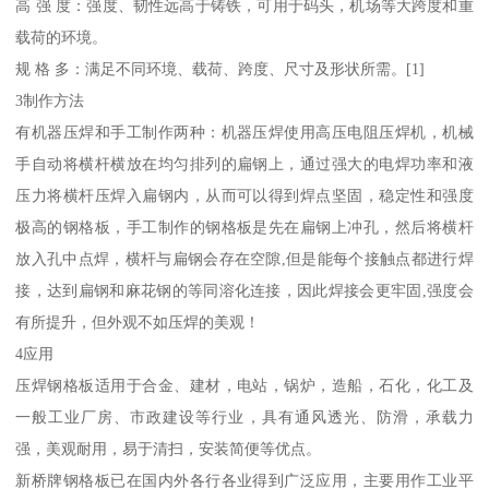
高 强 度：强度、韧性远高于铸铁，可用于码头，机场等大跨度和重
载荷的环境。
规 格 多：满足不同环境、载荷、跨度、尺寸及形状所需。[1]
3制作方法
有机器压焊和手工制作两种：机器压焊使用高压电阻压焊机，机械
手自动将横杆横放在均匀排列的扁钢上，通过强大的电焊功率和液
压力将横杆压焊入扁钢内，从而可以得到焊点坚固，稳定性和强度
极高的钢格板，手工制作的钢格板是先在扁钢上冲孔，然后将横杆
放入孔中点焊，横杆与扁钢会存在空隙,但是能每个接触点都进行焊
接，达到扁钢和麻花钢的等同溶化连接，因此焊接会更牢固,强度会
有所提升，但外观不如压焊的美观！
4应用
压焊钢格板适用于合金、建材，电站，锅炉，造船，石化，化工及
一般工业厂房、市政建设等行业，具有通风透光、防滑，承载力
强，美观耐用，易于清扫，安装简便等优点。
新桥牌钢格板已在国内外各行各业得到广泛应用，主要用作工业平