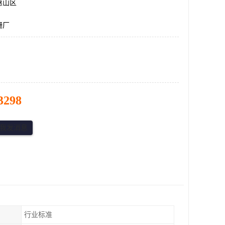
惠山区
栅厂
3298
行业标准