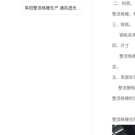
二、材
阜阳整流格栅生产 通风透光 免清理和维护
整流格栅，材
三、规格。
钢板采用 3
四、尺寸
整流格栅一
定。
五、表面处
整流栅格由
整流格栅的
整流格栅也