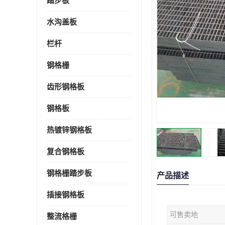
踏步板
水沟盖板
栏杆
钢格栅
齿形钢格板
钢格板
热镀锌钢格板
复合钢格板
钢格栅踏步板
产品描述
插接钢格板
可售卖地
整流格栅