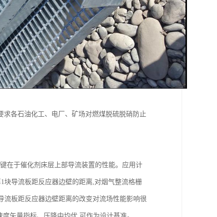
要求各石油化工、电厂、矿场对燃煤脱硫脱硝防止
键在于催化剂床层上部导流装置的性能。应用计
第1块导流板距反应器边壁的距离,对烟气整流格栅
块导流板距反应器边壁距离的改变对流场性能影响很
速度矢量指标、压降中均优,可作为设计基准。