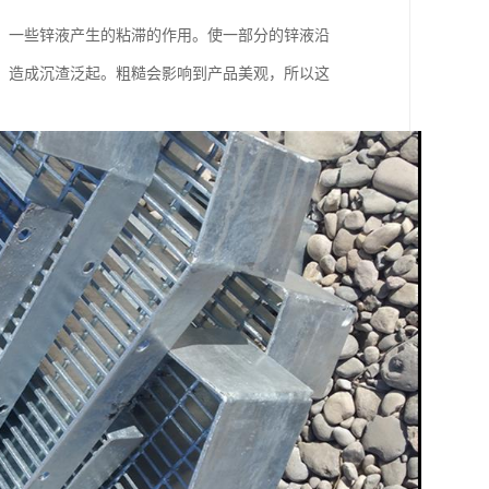
，一些锌液产生的粘滞的作用。使一部分的锌液沿
，造成沉渣泛起。粗糙会影响到产品美观，所以这