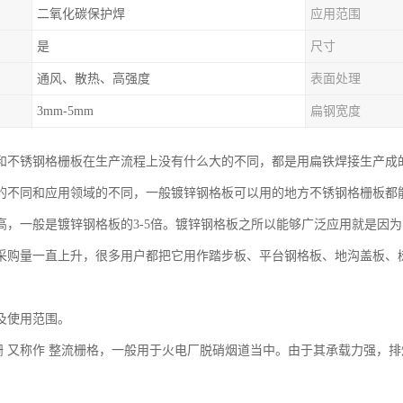
二氧化碳保护焊
应用范围
是
尺寸
通风、散热、高强度
表面处理
3mm-5mm
扁钢宽度
和不锈钢格栅板在生产流程上没有什么大的不同，都是用扁铁焊接生产成
的不同和应用领域的不同，一般镀锌钢格板可以用的地方不锈钢格栅板都
高，一般是镀锌钢格板的3-5倍。镀锌钢格板之所以能够广泛应用就是因
采购量一直上升，很多用户都把它用作踏步板、平台钢格板、地沟盖板、
及使用范围。
又称作 整流栅格，一般用于火电厂脱硝烟道当中。由于其承载力强，排