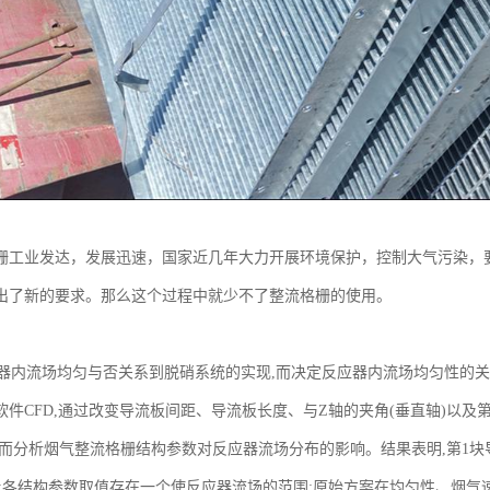
栅工业发达，发展迅速，国家近几年大力开展环境保护，控制大气污染，
出了新的要求。那么这个过程中就少不了整流格栅的使用。
内流场均匀与否关系到脱硝系统的实现,而决定反应器内流场均匀性的关
软件CFD,通过改变导流板间距、导流板长度、与Z轴的夹角(垂直轴)以及
从而分析烟气整流格栅结构参数对反应器流场分布的影响。结果表明,第1
略;各结构参数取值存在一个使反应器流场的范围;原始方案在均匀性、烟气