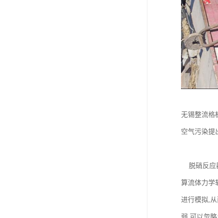
无锡整流格
空气污染提
脱硝反应器
算流体力学
进行模拟,
弱,可以忽