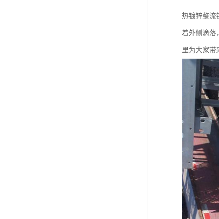
热镀锌整流
着外侧滴落
里为大家带