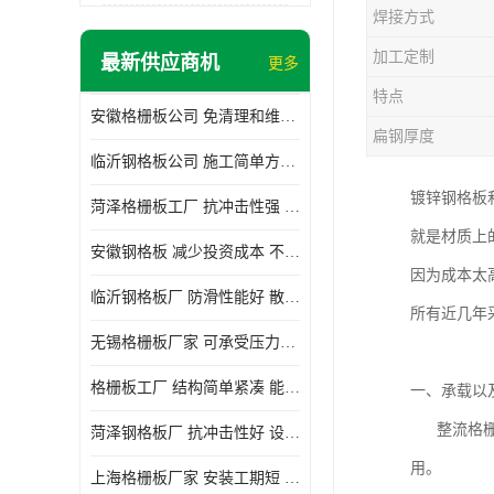
焊接方式
加工定制
最新供应商机
更多
特点
安徽格栅板公司 免清理和维护 安装需要人工少
扁钢厚度
临沂钢格板公司 施工简单方便 通风好 减少风阻
镀锌钢格板
菏泽格栅板工厂 抗冲击性强 安装需要人工少
就是材质上
安徽钢格板 减少投资成本 不用清洗和维护
因为成本太
临沂钢格板厂 防滑性能好 散热防爆效果好
所有近几年
无锡格栅板厂家 可承受压力强 安装需要人工少
格栅板工厂 结构简单紧凑 能减少风力破坏
一、承载以
整流格栅 
菏泽钢格板厂 抗冲击性好 设计规范 通风透光
用。
上海格栅板厂家 安装工期短 通风好 减少风阻