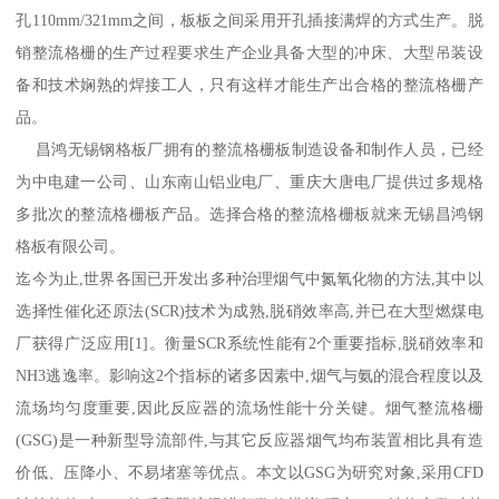
孔110mm/321mm之间，板板之间采用开孔插接满焊的方式生产。脱
销整流格栅的生产过程要求生产企业具备大型的冲床、大型吊装设
备和技术娴熟的焊接工人，只有这样才能生产出合格的整流格栅产
品。
昌鸿无锡钢格板厂拥有的整流格栅板制造设备和制作人员，已经
为中电建一公司、山东南山铝业电厂、重庆大唐电厂提供过多规格
多批次的整流格栅板产品。选择合格的整流格栅板就来无锡昌鸿钢
格板有限公司。
迄今为止,世界各国已开发出多种治理烟气中氮氧化物的方法,其中以
选择性催化还原法(SCR)技术为成熟,脱硝效率高,并已在大型燃煤电
厂获得广泛应用[1]。衡量SCR系统性能有2个重要指标,脱硝效率和
NH3逃逸率。影响这2个指标的诸多因素中,烟气与氨的混合程度以及
流场均匀度重要,因此反应器的流场性能十分关键。烟气整流格栅
(GSG)是一种新型导流部件,与其它反应器烟气均布装置相比具有造
价低、压降小、不易堵塞等优点。本文以GSG为研究对象,采用CFD