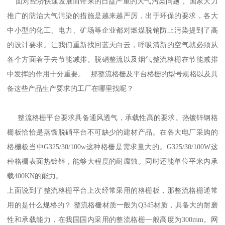
面对经济快速发展而带来的日益严重的大气污染问题， 国家大力
推广的防治大气污染的措施是越来越严厉，出于环保的要求，各大
中小型的化工、电力、矿场等企业都对燃煤脱销防止污染提到了高
的设计要求。让我们重新找回蓝天白云，呼吸清新的空气就必须从
各个方面着手去节能减排。脱硝整流以及烟气整流格栅在节能减排
中发挥的作用十分重要。 那整流格栅及平台格栅的型号规格以及具
备这些产品生产要求的工厂在哪里找呢？
整流格栅平台要求具备通风透气，承载性高的要求。热镀锌钢格
栅板恰恰是蒸馏脱硝平台不可缺少的建材产品。在各大电厂采购的
格栅板当中G325/30/100w这种格栅是需求量大的。G325/30/100W这
种格栅表面热镀锌，能够大程度的耐腐蚀。同时还能单位平米内承
载400KN的能力。
上面说到了整流格栅平台上次经常采用的格栅板，那整流格栅通常
用的是什么规格的？ 整流格栅材质一般为Q345材质，具备大的耐磨
性和承载能力，在我国国内采用的整流格栅一般高度为300mm。网