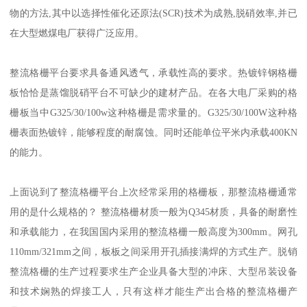
物的方法,其中以选择性催化还原法(SCR)技术为成熟,脱硝效率,并已
在大型燃煤电厂获得广泛应用。
整流格栅平台要求具备通风透气，承载性高的要求。热镀锌钢格栅
板恰恰是蒸馏脱硝平台不可缺少的建材产品。在各大电厂采购的格
栅板当中G325/30/100w这种格栅是需求量的。G325/30/100W这种格
栅表面热镀锌，能够程度的耐腐蚀。同时还能单位平米内承载400KN
的能力。
上面说到了整流格栅平台上次经常采用的格栅板，那整流格栅通常
用的是什么规格的？ 整流格栅材质一般为Q345材质，具备的耐磨性
和承载能力，在我国国内采用的整流格栅一般高度为300mm。网孔
110mm/321mm之间，板板之间采用开孔插接满焊的方式生产。脱销
整流格栅的生产过程要求生产企业具备大型的冲床、大型吊装设备
和技术娴熟的焊接工人，只有这样才能生产出合格的整流格栅产