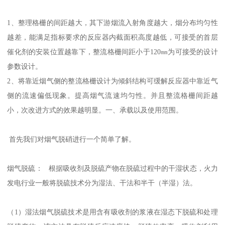
1、整理格栅的间距越大，其下游烟流入射角度越大，烟分布均匀性
越差，能满足指标要求的反应器内截面积高度越低，可接受的首层
催化剂的安装位置越靠下，整流格栅间距小于120㎜为可接受的设计
参数设计。
2、将靠近烟气侧的整流格栅设计为倾斜结构可缓解反应器中靠近气
侧的流速偏低现象。提高烟气流速均匀性。并且整流格栅间距越
小，次改进方式的效果越明显。一、承载以及使用范围。
首先我们对烟气脱硝进行一个简单了解。
烟气脱硫： 根据吸收剂及脱硫产物在脱硫过程中的干湿状态，火力
发电行业一般将脱硫技术分为湿法、干法和半干（半湿）法。
（1）湿法烟气脱硫技术是用含有吸收剂的浆液在湿态下脱硫和处理