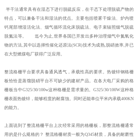
半干法通常具有在湿态下进行脱硫反应，在干态下处理脱硫产物的
特点，可以兼备干法和湿法的优点。主要包括喷雾干燥法、炉内喷
钙尾部增湿活化法、烟气循环流化床脱硫法、电子束辐照烟气脱硫
脱氮法等。 迄今为止,世界各国已开发出多种治理烟气中氮氧化
物的方法,其中以选择性催化还原法(SCR)技术为成熟,脱硝效率,并已
在大型燃煤电厂获得广泛应用。
整流格栅平台要求具备通风透气，承载性高的要求。热镀锌钢格栅
板恰恰是蒸馏脱硝平台不可缺少的建材产品。在各大电厂采购的格
栅板当中G325/30/100w这种格栅是需求量的。G325/30/100W这种格
栅表面热镀锌，能够程度的耐腐蚀。同时还能单位平米内承载400KN
的能力。
上面说到了整流格栅平台上次经常采用的格栅板，那整流格栅通常
用的是什么规格的？ 整流格栅材质一般为Q345材质，具备的耐磨性