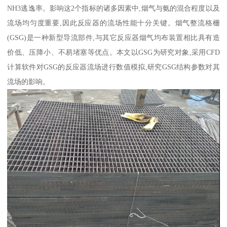
NH3逃逸率。影响这2个指标的诸多因素中,烟气与氨的混合程度以及
流场均匀度重要,因此反应器的流场性能十分关键。烟气整流格栅
(GSG)是一种新型导流部件,与其它反应器烟气均布装置相比具有造
价低、压降小、不易堵塞等优点。本文以GSG为研究对象,采用CFD
计算软件对GSG的反应器流场进行数值模拟,研究GSG结构参数对其
流场的影响。