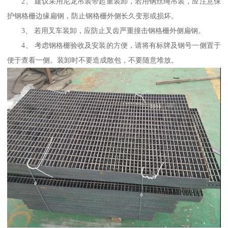
2、 建议采用尼龙吊装带起重装卸，若用钢丝绳吊装，应注意保
护钢格栅边缘扁钢，防止钢格栅外侧长久变形或损坏。
3、 若用叉车装卸，应防止叉齿严重撞击钢格栅外侧扁钢。
4、 考虑钢格栅验收及安装的方便，请将有标牌及钢号一侧置于
便于查看一侧。装卸时不要造成散包，不要随意堆放。