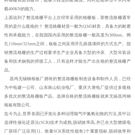
载400KN的能力。
上面说到了整流格栅平台上次经常采用的格栅板，那整流格栅通常
用的是什么规格的？ 整流格栅材质一般为Q345材质，具备大的耐磨
性和承载能力，在我国国内采用的整流格栅一般高度为300mm。网
孔110mm/321mm之间，板板之间采用开孔插接满焊的方式生产。脱
销整流格栅的生产过程要求生产企业具备大型的冲床、大型吊装设
备和技术娴熟的焊接工人，只有这样才能生产出合格的整流格栅产
品。
昌鸿无锡钢格板厂拥有的整流格栅板制造设备和制作人员，已经
为中电建一公司、山东南山铝业电厂、重庆大唐电厂提供过多规格
多批次的整流格栅板产品。选择合格的整流格栅板就来无锡昌鸿钢
格板有限公司。
迄今为止,世界各国已开发出多种治理烟气中氮氧化物的方法,其中以
选择性催化还原法(SCR)技术为成熟,脱硝效率高,并已在大型燃煤电
厂获得广泛应用[1]。衡量SCR系统性能有2个重要指标,脱硝效率和