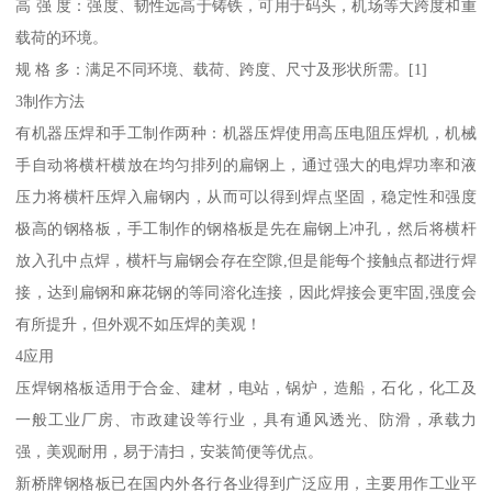
高 强 度：强度、韧性远高于铸铁，可用于码头，机场等大跨度和重
载荷的环境。
规 格 多：满足不同环境、载荷、跨度、尺寸及形状所需。[1]
3制作方法
有机器压焊和手工制作两种：机器压焊使用高压电阻压焊机，机械
手自动将横杆横放在均匀排列的扁钢上，通过强大的电焊功率和液
压力将横杆压焊入扁钢内，从而可以得到焊点坚固，稳定性和强度
极高的钢格板，手工制作的钢格板是先在扁钢上冲孔，然后将横杆
放入孔中点焊，横杆与扁钢会存在空隙,但是能每个接触点都进行焊
接，达到扁钢和麻花钢的等同溶化连接，因此焊接会更牢固,强度会
有所提升，但外观不如压焊的美观！
4应用
压焊钢格板适用于合金、建材，电站，锅炉，造船，石化，化工及
一般工业厂房、市政建设等行业，具有通风透光、防滑，承载力
强，美观耐用，易于清扫，安装简便等优点。
新桥牌钢格板已在国内外各行各业得到广泛应用，主要用作工业平