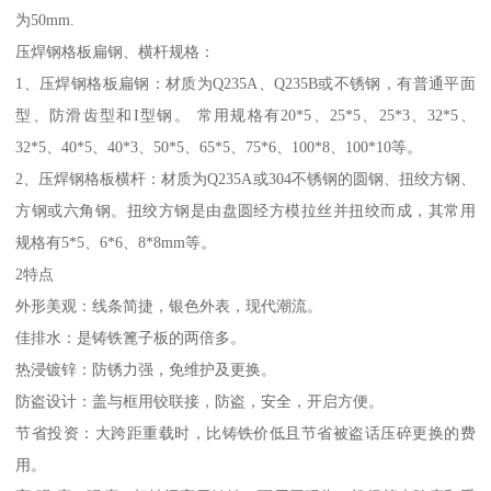
为50mm.
压焊钢格板扁钢、横杆规格：
1、压焊钢格板扁钢：材质为Q235A、Q235B或不锈钢，有普通平面
型、防滑齿型和I型钢。 常用规格有20*5、25*5、25*3、32*5、
32*5、40*5、40*3、50*5、65*5、75*6、100*8、100*10等。
2、压焊钢格板横杆：材质为Q235A或304不锈钢的圆钢、扭绞方钢、
方钢或六角钢。扭绞方钢是由盘圆经方模拉丝并扭绞而成，其常用
规格有5*5、6*6、8*8mm等。
2特点
外形美观：线条简捷，银色外表，现代潮流。
佳排水：是铸铁篦子板的两倍多。
热浸镀锌：防锈力强，免维护及更换。
防盗设计：盖与框用铰联接，防盗，安全，开启方便。
节省投资：大跨距重载时，比铸铁价低且节省被盗话压碎更换的费
用。