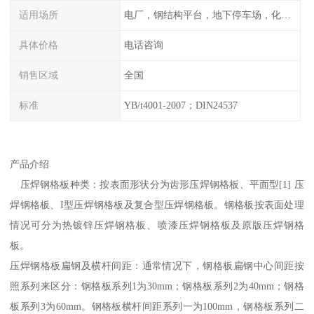
适用场所
电厂，钢结构平台，地下停车场，化工平台，港口码头
具体价格
电话咨询
销售区域
全国
标准
YB/t4001-2007；DIN24537
产品介绍
压焊钢格板种类：按表面形状分为齿形压焊钢格板、平面型[1] 压
焊钢格板、I型压焊钢格板及复合型压焊钢格板。钢格板按表面处理
情况可分为热镀锌压焊钢格板、喷漆压焊钢格板及原版压焊钢格
板。
压焊钢格板扁钢及横杆间距：通常情况下，钢格板扁钢中心间距按
照系列来区分：钢格板系列1为30mm；钢格板系列2为40mm；钢格
板系列3为60mm。钢格板横杆间距系列一为100mm，钢格板系列二