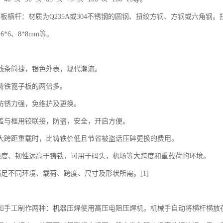
格板横杆：材质为Q235A或304不锈钢的圆钢、扭绞方钢、方钢或六角钢
6*6、8*8mm等。
线条简捷，银色外表，现代潮流。
铸铁篦子板的两倍多。
防锈力强，免维护及更换。
盖与框用铰联接，防盗，安全，开启方便。
大跨距重载时，比铸铁价低且节省被盗话压碎更换的费用。
：强度、韧性远高于铸铁，可用于码头，机场等大跨度和重载荷的环境。
满足不同环境、载荷、跨度、尺寸及形状所需。[1]
和手工制作两种：机器压焊使用高压电阻压焊机，机械手自动将横杆横放