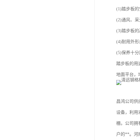
(1)踏步
(2)通风
(3)踏步
(4)耐用外
(5)保养十
踏步板的用
地面平台，
昌鸿公司供应
设备，利用
栅。公司拥
户的**。