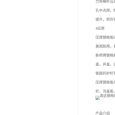
力将横杆压
孔中点焊，
提升，但外
4应用
压焊钢格板
美观耐用，
新桥牌钢格
盖，井盖，
铁路的护栏
压焊钢格板
栏、沟盖板
产品介绍