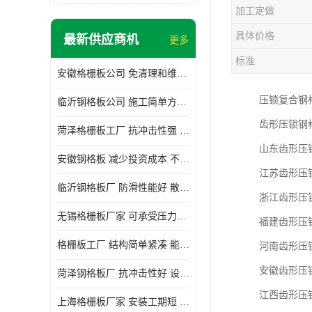
加工定做
具体价格
最新供应商机
更多
标准
安徽格栅板公司 免清理和维护 安装需要人工少
压锁复合钢
临沂钢格板公司 施工简单方便 通风好 减少风阻
齿形压锁钢
菏泽格栅板工厂 抗冲击性强 安装需要人工少
山东齿形压
安徽钢格板 减少投资成本 不用清洗和维护
江苏齿形压
临沂钢格板厂 防滑性能好 散热防爆效果好
浙江齿形压
无锡格栅板厂家 可承受压力强 安装需要人工少
福建齿形压
格栅板工厂 结构简单紧凑 能减少风力破坏
河南齿形压
安徽齿形压
菏泽钢格板厂 抗冲击性好 设计规范 通风透光
江西齿形压
上海格栅板厂家 安装工期短 通风好 减少风阻