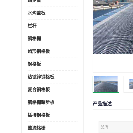
踏步板
水沟盖板
栏杆
钢格栅
齿形钢格板
钢格板
热镀锌钢格板
复合钢格板
钢格栅踏步板
产品描述
插接钢格板
品牌
整流格栅