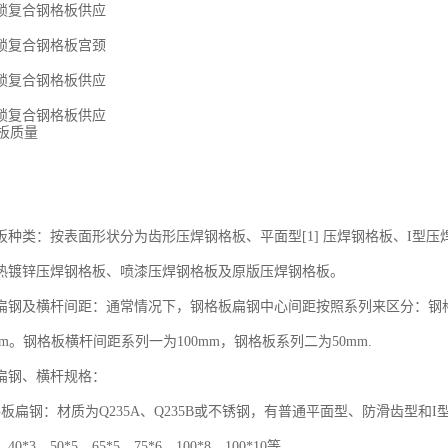
锁复合钢格板供应
锁复合钢格板宫颈
锁复合钢格板供应
锁复合钢格板供应
种类：按表面形状分为齿形压焊钢格板、平面型[1] 压焊钢格板、I型
热镀锌压焊钢格板、喷漆压焊钢格板及原版压焊钢格板。
扁钢及横杆间距：通常情况下，钢格板扁钢中心间距按照系列来区分：钢格板
mm。钢格板横杆间距系列一为100mm，钢格板系列二为50mm.
扁钢、横杆规格：
板扁钢：材质为Q235A、Q235B或不锈钢，有普通平面型、防滑齿型和I型钢。 
、40*3、50*5、65*5、75*6、100*8、100*10等。