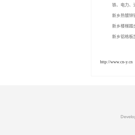
铁、电力、油
新乡热镀锌
新乡楼梯踏
新乡铝格板
http://www.cn-y.cn
Develop