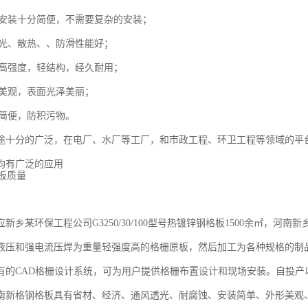
板的安装十分简便，不需要复杂的安装；
、采光、散热、、防滑性能好；
板的高强度，轻结构，经久耐用；
形美观，表面光泽美丽；
分简便，防积污物。
途十分的广泛，在电厂、水厂等工厂，和市政工程、环卫工程等领域的平
均有广泛的应用
新乡某环保工程公司G3250/30/100型号热镀锌钢格板1500余㎡，
液压和强电流压焊为重量轻强度高的格栅原板，然后加工为各种规格的制
有的CAD格栅设计系统，可为用户提供格栅布置设计和现场安装。自投产
河南新格钢格板具有省材、经济、通风透光、耐腐蚀、安装简单、外形美观