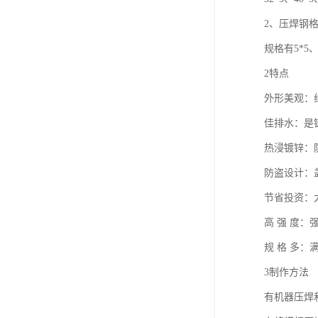
2、压焊钢
规格有5*5、
2特点
外形美观：
佳排水：是
热浸镀锌：
防盗设计：
节省投资：
高 强 度
规 格 多：
3制作方法
有机器压焊