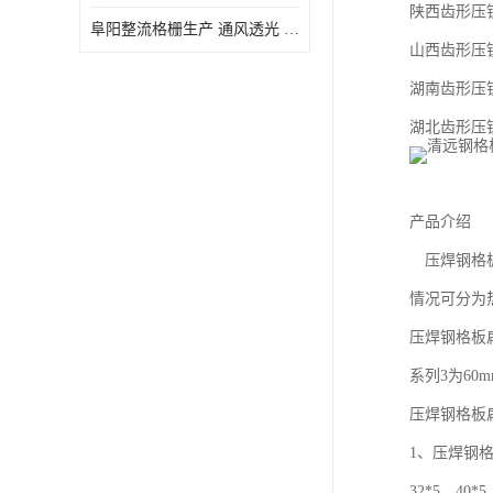
陕西齿形压
阜阳整流格栅生产 通风透光 免清理和维护
山西齿形压
湖南齿形压
湖北齿形压
产品介绍
压焊钢格板
情况可分为
压焊钢格板
系列3为60
压焊钢格板
1、压焊钢格
32*5、40*5