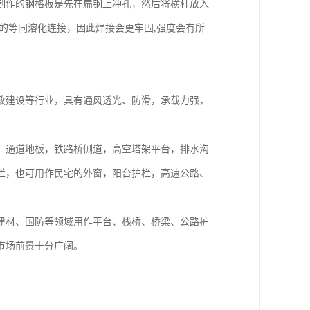
制作的钢格板是先在扁钢上冲孔，然后将横杆放入
的等同溶化连接，因此焊接会更牢固,强度会有所
政建设等行业，具有通风透光、防滑，承载力强，
，通道地板，铁路桥侧道，高空塔架平台，排水沟
栏，也可用作民宅的外窗，阳台护栏，高速公路、
建材、国防等领域用作平台、栈桥、桥梁、公路护
市场前景十分广阔。