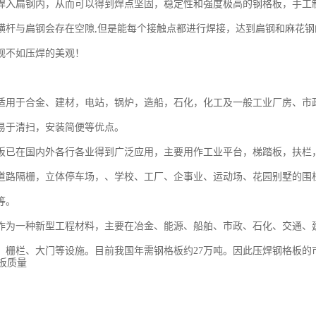
焊入扁钢内，从而可以得到焊点坚固，稳定性和强度极高的钢格板，手工
横杆与扁钢会存在空隙,但是能每个接触点都进行焊接，达到扁钢和麻花钢
观不如压焊的美观！
适用于合金、建材，电站，锅炉，造船，石化，化工及一般工业厂房、市
易于清扫，安装简便等优点。
板已在国内外各行各业得到广泛应用，主要用作工业平台，梯踏板，扶栏
道路隔栅，立体停车场，、学校、工厂、企事业、运动场、花园别墅的围
等。
作为一种新型工程材料，主要在冶金、能源、船舶、市政、石化、交通、
、栅栏、大门等设施。目前我国年需钢格板约27万吨。因此压焊钢格板的