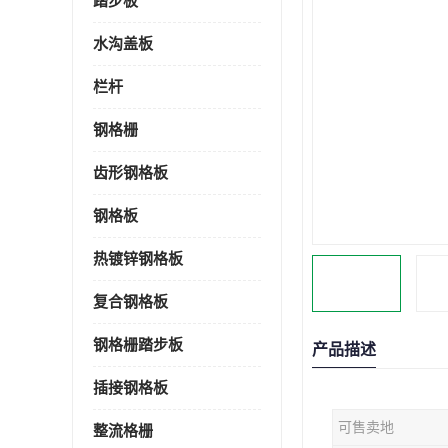
踏步板
水沟盖板
栏杆
钢格栅
齿形钢格板
钢格板
热镀锌钢格板
复合钢格板
钢格栅踏步板
产品描述
插接钢格板
可售卖地
整流格栅