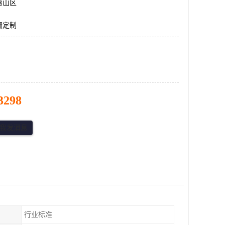
惠山区
栅定制
3298
行业标准