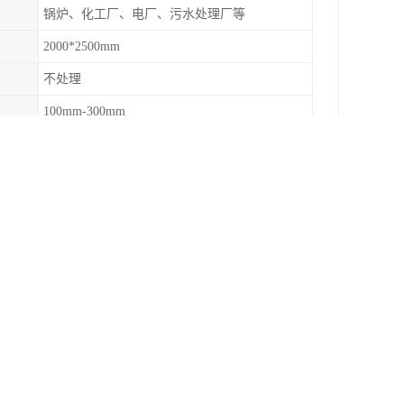
锅炉、化工厂、电厂、污水处理厂等
2000*2500mm
不处理
100mm-300mm
染的措施是越来越严厉，出于环保的要求，各大
们重新找回蓝天白云，呼吸清新的空气就必须从各
要。 那整流格栅及平台格栅的型号规格以及具备
硝平台不可缺少的建材产品。在各大电厂采购的