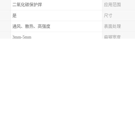
二氧化碳保护焊
应用范围
是
尺寸
通风、散热、高强度
表面处理
3mm-5mm
扁钢宽度
格板厂生产锅炉烟道整流格栅 脱硫塔整流格栅的参考系数
速发展而带来的日益严重的大气污染问题， 国家大力推广的防治大气污
工、电力、矿场等企业都对燃煤脱销防止污染提到了高的设计要求。让我
去节能减排。脱硝整流以及烟气整流格栅在节能减排中发挥的作用十分重
产要求的工厂在哪里找呢？
台要求具备通风透气，承载性高的要求。热镀锌钢格栅板恰恰是蒸馏脱