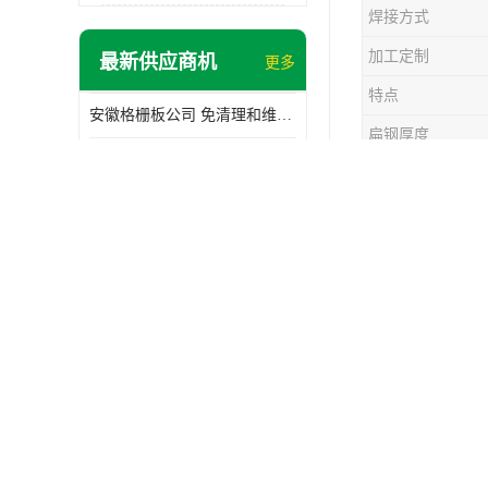
焊接方式
加工定制
最新供应商机
更多
特点
安徽格栅板公司 免清理和维护 安装需要人工少
扁钢厚度
临沂钢格板公司 施工简单方便 通风好 减少风阻
昌鸿无锡钢
菏泽格栅板工厂 抗冲击性强 安装需要人工少
安徽钢格板 减少投资成本 不用清洗和维护
面对经济快
临沂钢格板厂 防滑性能好 散热防爆效果好
中小型的化
无锡格栅板厂家 可承受压力强 安装需要人工少
个方面着手
格栅板工厂 结构简单紧凑 能减少风力破坏
这些产品生
菏泽钢格板厂 抗冲击性好 设计规范 通风透光
整流格栅平
上海格栅板厂家 安装工期短 通风好 减少风阻