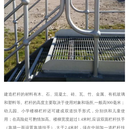
建造栏杆的材料有木、石、混凝土、砖、瓦、竹、金属、有机玻璃
和塑料等。栏杆的高度主要取决于使用对象和场所,一般高900毫米；
幼儿园、小学楼梯栏杆还可建成双道扶手形式，分别供和儿童使
用；在高险处可酌情加高。楼梯宽度超过1.4米时,应设双面栏杆扶手
（靠墙一面设置靠墙扶手）,大于2.4米时，须在中间加一道栏杆扶