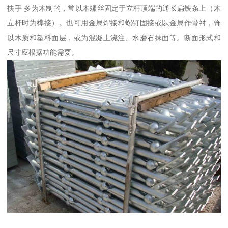
扶手 多为木制的，常以木螺丝固定于立杆顶端的通长扁铁条上（木
立杆时为榫接）。也可用金属焊接和螺钉固接或以金属作骨衬，饰
以木质和塑料面层，或为混凝土浇注、水磨石抹面等。断面形式和
尺寸应根据功能需要。