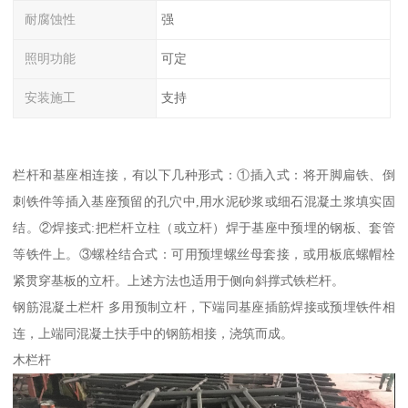
耐腐蚀性
强
照明功能
可定
安装施工
支持
栏杆和基座相连接，有以下几种形式：①插入式：将开脚扁铁、倒
刺铁件等插入基座预留的孔穴中,用水泥砂浆或细石混凝土浆填实固
结。②焊接式:把栏杆立柱（或立杆）焊于基座中预埋的钢板、套管
等铁件上。③螺栓结合式：可用预埋螺丝母套接，或用板底螺帽栓
紧贯穿基板的立杆。上述方法也适用于侧向斜撑式铁栏杆。
钢筋混凝土栏杆 多用预制立杆，下端同基座插筋焊接或预埋铁件相
连，上端同混凝土扶手中的钢筋相接，浇筑而成。
木栏杆