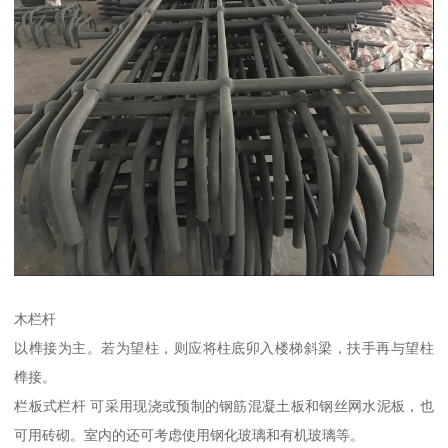
木栏杆
以榫接为主。若为望柱，则应将柱底卯入楼梯斜梁，扶手再与望柱
榫接。
栏板式栏杆 可采用现浇或预制的钢筋混凝土板和钢丝网水泥板，也
可用砖砌。室内的还可考虑使用钢化玻璃和有机玻璃等。