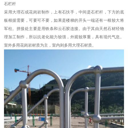
石栏杆
采用大理石或花岗岩制作，上有石扶手，中间是石栏杆，下方的底
板根据需要，可要可不要，如果是楼梯的开头一端还有一根较大将
军柱。拼接处主要是用铁条和云石胶连接。由于其由天然石材经物
理加工制作，所以抗老化能力较强，外观较厚重，具有现代气息。
室外多用花岗岩材质为主，室内则多用大理石材质。