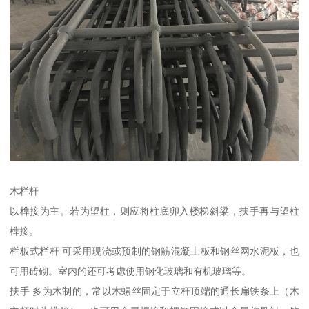
木栏杆
以榫接为主。若为望柱，则应将柱底卯入楼梯斜梁，扶手再与望柱
榫接。
栏板式栏杆 可采用现浇或预制的钢筋混凝土板和钢丝网水泥板，也
可用砖砌。室内的还可考虑使用钢化玻璃和有机玻璃等。
扶手 多为木制的，常以木螺丝固定于立杆顶端的通长扁铁条上（木