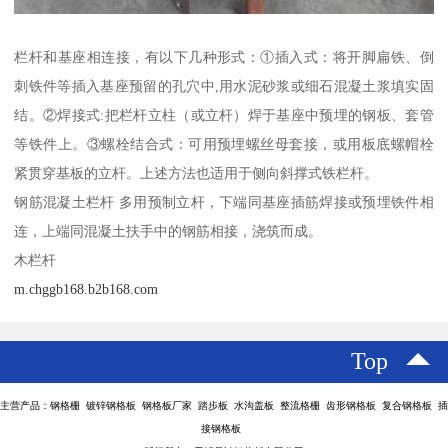
栏杆和基座相连接，有以下几种形式：①插入式：将开脚扁铁、倒
刺铁件等插入基座预留的孔穴中,用水泥砂浆或细石混凝土浆填实固
结。②焊接式:把栏杆立柱（或立杆）焊于基座中预埋的钢板、套管
等铁件上。③螺栓结合式：可用预埋螺丝母套接，或用板底螺帽栓
紧贯穿基板的立杆。上述方法也适用于侧向斜撑式铁栏杆。
钢筋混凝土栏杆 多用预制立杆，下端同基座插筋焊接或预埋铁件相
连，上端同混凝土扶手中的钢筋相接，浇筑而成。
木栏杆
m.chggb168.b2b168.com
Top
主营产品：钢格栅 镀锌钢格板 钢格板厂家 踏步板 水沟盖板 整流格栅 齿形钢格板 复合钢格板 插
接钢格板