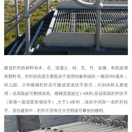
建造栏杆的材料有木、石、混凝土、砖、瓦、竹、金属、有机玻璃
和塑料等。栏杆的高度主要取决于使用对象和场所,一般高900毫米；
幼儿园、小学楼梯栏杆还可建成双道扶手形式，分别供和儿童使
用；在高险处可酌情加高。楼梯宽度超过1.4米时,应设双面栏杆扶手
（靠墙一面设置靠墙扶手）,大于2.4米时，须在中间加一道栏杆扶
手。居住建筑中，栏杆不宜有过大空档或可攀登的横档。