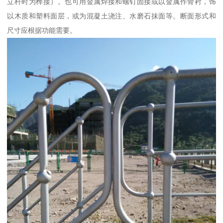
立杆时为榫接）。也可用金属焊接和螺钉固接或以金属作骨衬，饰
以木质和塑料面层，或为混凝土浇注、水磨石抹面等。断面形式和
尺寸应根据功能需要。