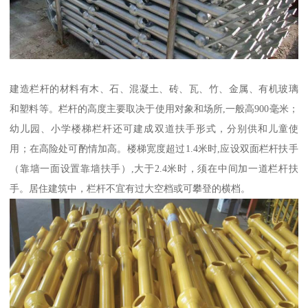
建造栏杆的材料有木、石、混凝土、砖、瓦、竹、金属、有机玻璃
和塑料等。栏杆的高度主要取决于使用对象和场所,一般高900毫米；
幼儿园、小学楼梯栏杆还可建成双道扶手形式，分别供和儿童使
用；在高险处可酌情加高。楼梯宽度超过1.4米时,应设双面栏杆扶手
（靠墙一面设置靠墙扶手）,大于2.4米时，须在中间加一道栏杆扶
手。居住建筑中，栏杆不宜有过大空档或可攀登的横档。