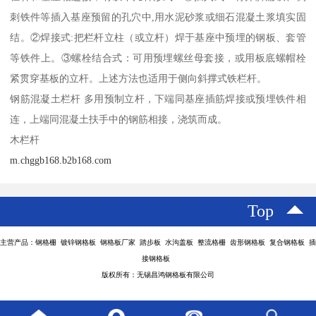
刺铁件等插入基座预留的孔穴中,用水泥砂浆或细石混凝土浆填实固
结。②焊接式:把栏杆立柱（或立杆）焊于基座中预埋的钢板、套管
等铁件上。③螺栓结合式：可用预埋螺丝母套接，或用板底螺帽栓
紧贯穿基板的立杆。上述方法也适用于侧向斜撑式铁栏杆。
钢筋混凝土栏杆 多用预制立杆，下端同基座插筋焊接或预埋铁件相
连，上端同混凝土扶手中的钢筋相接，浇筑而成。
木栏杆
m.chggb168.b2b168.com
Top
主营产品：钢格栅 镀锌钢格板 钢格板厂家 踏步板 水沟盖板 整流格栅 齿形钢格板 复合钢格板 插
接钢格板
版权所有：无锡昌鸿钢格板有限公司