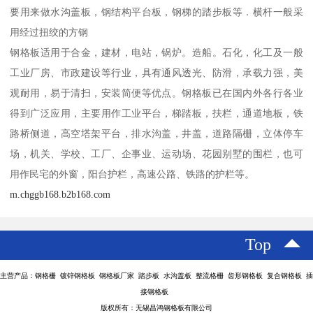
要用来做水沟盖板，钢结构平台板，钢梯的踏步板等．横杆一般采
用经过扭绞的方钢
钢格板适用于合金，建材，电站，锅炉。造船。石化，化工及一般
工业厂房、市政建设等行业，具有通风透光、防滑，承载力强，美
观耐用，易于清扫，安装简便等优点。钢格板已在国内外各行各业
得到广泛应用，主要用作工业平台，梯踏板，扶栏，通道地板，铁
路桥侧道，高空塔架平台，排水沟盖，井盖，道路隔栅，立体停车
场，机关、学校、工厂、企事业、运动场、花园别墅的围栏，也可
用作民宅的外窗，阳台护栏，高速公路、铁路的护栏等。
m.chggb168.b2b168.com
Top
主营产品：钢格栅 镀锌钢格板 钢格板厂家 踏步板 水沟盖板 整流格栅 齿形钢格板 复合钢格板 插
接钢格板
版权所有：无锡昌鸿钢格板有限公司