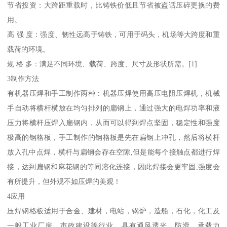
节省投资：大跨距重载时，比铸铁价低且节省被盗话压碎更换的费
用。
高 强 度：强度、韧性远高于铸铁，可用于码头，机场等大跨度和重
载荷的环境。
规 格 多：满足不同环境、载荷、跨度、尺寸及形状所需。[1]
3制作方法
有机器压焊和手工制作两种：机器压焊使用高压电阻压焊机，机械
手自动将横杆横放在均匀排列的扁钢上，通过强大的电焊功率和液
压力将横杆压焊入扁钢内，从而可以得到焊点坚固，稳定性和强度
极高的钢格板，手工制作的钢格板是先在扁钢上冲孔，然后将横杆
放入孔中点焊，横杆与扁钢会存在空隙,但是能每个接触点都进行焊
接，达到扁钢和麻花钢的等同溶化连接，因此焊接会更牢固,强度会
有所提升，但外观不如压焊的美观！
4应用
压焊钢格板适用于合金、建材，电站，锅炉，造船，石化，化工及
一般工业厂房、市政建设等行业，具有通风透光、防滑，承载力