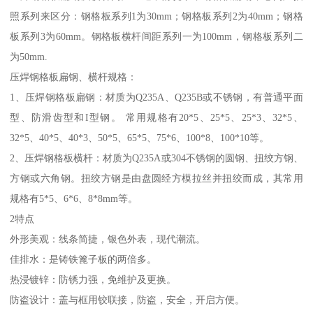
照系列来区分：钢格板系列1为30mm；钢格板系列2为40mm；钢格
板系列3为60mm。钢格板横杆间距系列一为100mm，钢格板系列二
为50mm.
压焊钢格板扁钢、横杆规格：
1、压焊钢格板扁钢：材质为Q235A、Q235B或不锈钢，有普通平面
型、防滑齿型和I型钢。 常用规格有20*5、25*5、25*3、32*5、
32*5、40*5、40*3、50*5、65*5、75*6、100*8、100*10等。
2、压焊钢格板横杆：材质为Q235A或304不锈钢的圆钢、扭绞方钢、
方钢或六角钢。扭绞方钢是由盘圆经方模拉丝并扭绞而成，其常用
规格有5*5、6*6、8*8mm等。
2特点
外形美观：线条简捷，银色外表，现代潮流。
佳排水：是铸铁篦子板的两倍多。
热浸镀锌：防锈力强，免维护及更换。
防盗设计：盖与框用铰联接，防盗，安全，开启方便。