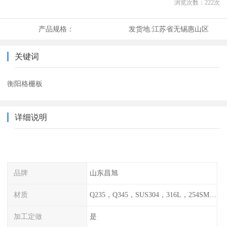
浏览次数：
222
次
产品规格：
发货地:
江苏省无锡惠山区
关键词
衡阳格栅板
详细说明
品牌
山东昌旭
材质
Q235，Q345，SUS304，316L，254SMO，2205
加工定做
是