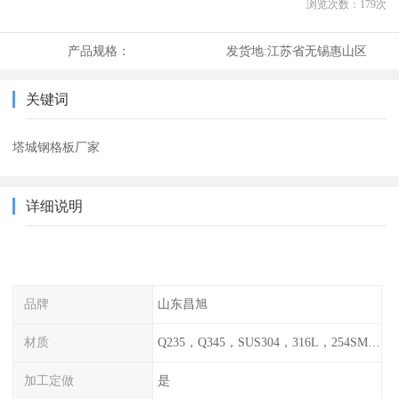
浏览次数：
179
次
产品规格：
发货地:
江苏省无锡惠山区
关键词
塔城钢格板厂家
详细说明
品牌
山东昌旭
材质
Q235，Q345，SUS304，316L，254SMO，2205
加工定做
是