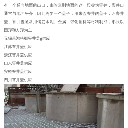
有一个通向地面的出口，由管道到地面的这一段称为窨井，窨井口
通常与地面平齐，因此需要一个盖子，用来盖窨井的盖子，叫窨井
盖。窨井盖通常用钢筋水泥、金属、强化塑料等材料制成，形状以
圆形和方形为主
无锡昌鸿格栅窨井盖g供应
江苏窨井盖供应
浙江窨井盖供应
山东窨井盖供应
安徽窨井盖供应
四川窨井盖供应