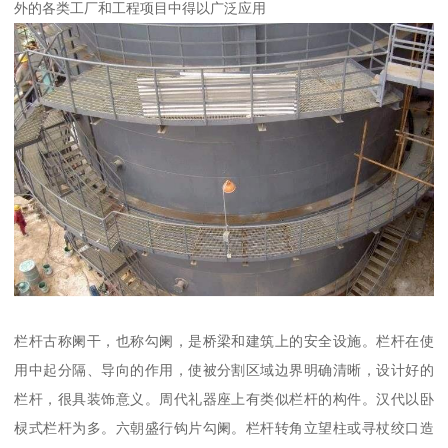
外的各类工厂和工程项目中得以广泛应用
栏杆古称阑干，也称勾阑，是桥梁和建筑上的安全设施。栏杆在使
用中起分隔、导向的作用，使被分割区域边界明确清晰，设计好的
栏杆，很具装饰意义。周代礼器座上有类似栏杆的构件。汉代以卧
棂式栏杆为多。六朝盛行钩片勾阑。栏杆转角立望柱或寻杖绞口造