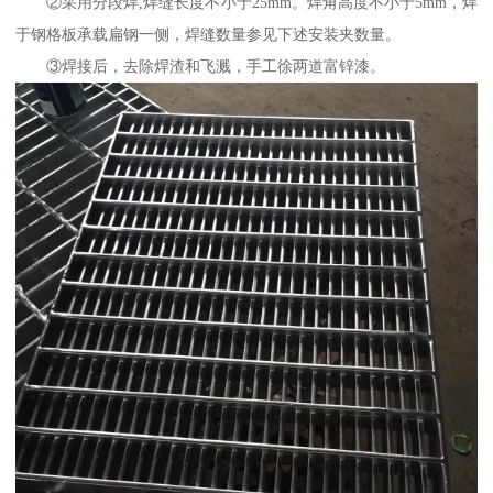
②采用分段焊,焊缝长度不小于25mm。焊角高度不小于5mm，焊
于钢格板承载扁钢一侧，焊缝数量参见下述安装夹数量。
③焊接后，去除焊渣和飞溅，手工徐两道富锌漆。